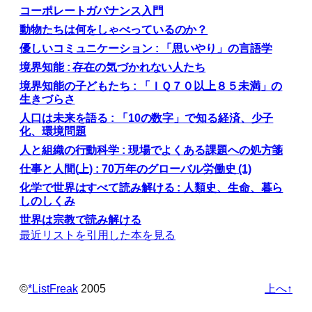
コーポレートガバナンス入門
動物たちは何をしゃべっているのか？
優しいコミュニケーション : 「思いやり」の言語学
境界知能 : 存在の気づかれない人たち
境界知能の子どもたち : 「ＩＱ７０以上８５未満」の
生きづらさ
人口は未来を語る : 「10の数字」で知る経済、少子
化、環境問題
人と組織の行動科学 : 現場でよくある課題への処方箋
仕事と人間(上) : 70万年のグローバル労働史 (1)
化学で世界はすべて読み解ける : 人類史、生命、暮ら
しのしくみ
世界は宗教で読み解ける
最近リストを引用した本を見る
©️
*ListFreak
2005
上へ↑