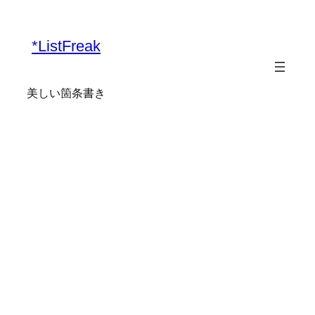
内
容
*ListFreak
を
ス
キ
美しい箇条書き
ッ
プ