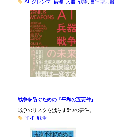
AI
, 
ジレンマ
, 
倫理
, 
兵器
, 
戦争
, 
自律型兵器
戦争を防ぐための「平和の五要件」
戦争のリスクを減らす5つの要件。
平和
, 
戦争