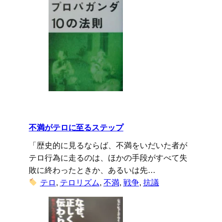
不満がテロに至るステップ
「歴史的に見るならば、不満をいだいた者が
テロ行為に走るのは、ほかの手段がすべて失
敗に終わったときか、あるいは先…
テロ
, 
テロリズム
, 
不満
, 
戦争
, 
抗議