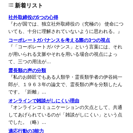
新着リスト
社外取締役の5つの心得
『わが国では、独立社外取締役の（究極の） 使命につ
いても、十分に理解されていないように思われる。』
コーポレートガバナンスを考える際の3つの視点
『「コーポレートガバナンス」という言葉には、それ
が用いられる文脈やそれを用いる場合の視点によっ
て、三つの用法が…
霊長類の声の分類
『私のお師匠でもある人類学・霊長類学者の伊谷純一
郎が、１９６３年の論文で、霊長類の声を分類したん
です。「距離」…
オンラインで雑談がしにくい理由
『オンラインコミュニケーションの欠点として、共通
してあげられているのが「雑談がしにくい」という点
でした。（略）…
適応行動の3能力