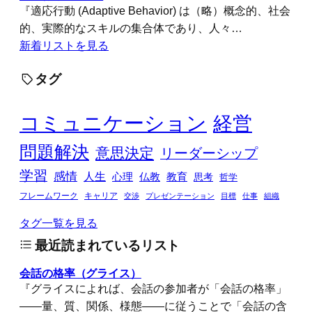
『適応行動 (Adaptive Behavior) は（略）概念的、社会
的、実際的なスキルの集合体であり、人々…
新着リストを見る
タグ
コミュニケーション
経営
問題解決
意思決定
リーダーシップ
学習
感情
人生
心理
仏教
教育
思考
哲学
フレームワーク
キャリア
交渉
プレゼンテーション
目標
仕事
組織
タグ一覧を見る
最近読まれているリスト
会話の格率（グライス）
『グライスによれば、会話の参加者が「会話の格率」
――量、質、関係、様態――に従うことで「会話の含