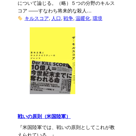
について論じる。（略）５つの分野のキルス
コア ――すなわち将来的な殺人…
キルスコア
, 
人口
, 
戦争
, 
温暖化
, 
環境
戦いの原則（米国陸軍）
『米国陸軍では、戦いの原則としてこれが教
えられている。』