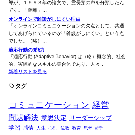
郎が、１９６３年の論文で、霊長類の声を分類したん
です。「距離」…
オンラインで雑談がしにくい理由
『オンラインコミュニケーションの欠点として、共通
してあげられているのが「雑談がしにくい」という点
でした。（略）…
適応行動の3能力
『適応行動 (Adaptive Behavior) は（略）概念的、社会
的、実際的なスキルの集合体であり、人々…
新着リストを見る
タグ
コミュニケーション
経営
問題解決
意思決定
リーダーシップ
学習
感情
人生
心理
仏教
教育
思考
哲学