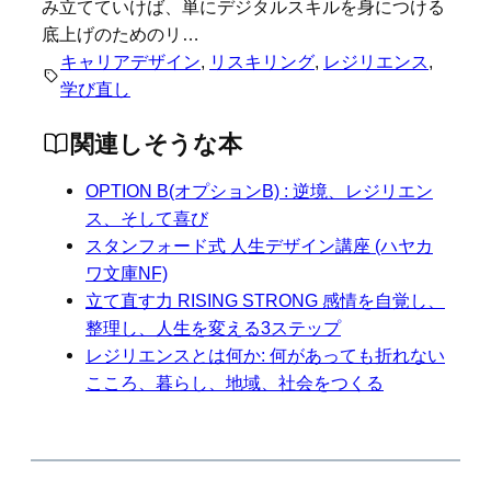
み立てていけば、単にデジタルスキルを身につける
底上げのためのリ…
キャリアデザイン
, 
リスキリング
, 
レジリエンス
, 
学び直し
関連しそうな本
OPTION B(オプションB) : 逆境、レジリエン
ス、そして喜び
スタンフォード式 人生デザイン講座 (ハヤカ
ワ文庫NF)
立て直す力 RISING STRONG 感情を自覚し、
整理し、人生を変える3ステップ
レジリエンスとは何か: 何があっても折れない
こころ、暮らし、地域、社会をつくる