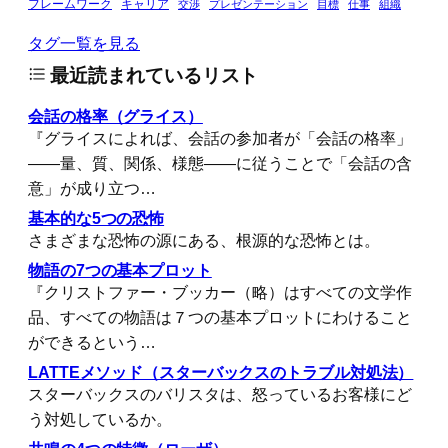
フレームワーク
キャリア
交渉
プレゼンテーション
目標
仕事
組織
タグ一覧を見る
最近読まれているリスト
会話の格率（グライス）
『グライスによれば、会話の参加者が「会話の格率」
――量、質、関係、様態――に従うことで「会話の含
意」が成り立つ…
基本的な5つの恐怖
さまざまな恐怖の源にある、根源的な恐怖とは。
物語の7つの基本プロット
『クリストファー・ブッカー（略）はすべての文学作
品、すべての物語は７つの基本プロットにわけること
ができるという…
LATTEメソッド（スターバックスのトラブル対処法）
スターバックスのバリスタは、怒っているお客様にど
う対処しているか。