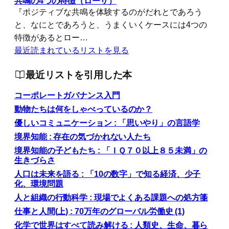
共鳴の4つの特徴（ローザ）
『ポジティブな共鳴を体験するのがだれとであろう
と、なにとであろうと、うまくいくケースには4つの
特徴があるとロー…
最近読まれているリストを見る
最近リストを引用した本
コーポレートガバナンス入門
動物たちは何をしゃべっているのか？
優しいコミュニケーション : 「思いやり」の言語学
境界知能 : 存在の気づかれない人たち
境界知能の子どもたち : 「ＩＱ７０以上８５未満」の
生きづらさ
人口は未来を語る : 「10の数字」で知る経済、少子
化、環境問題
人と組織の行動科学 : 現場でよくある課題への処方箋
仕事と人間(上) : 70万年のグローバル労働史 (1)
化学で世界はすべて読み解ける : 人類史、生命、暮ら