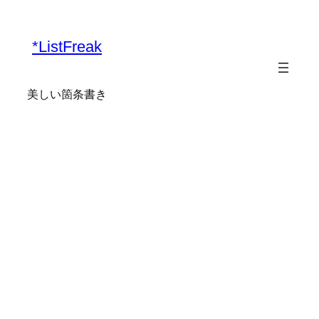
内
容
*ListFreak
を
ス
キ
美しい箇条書き
ッ
プ