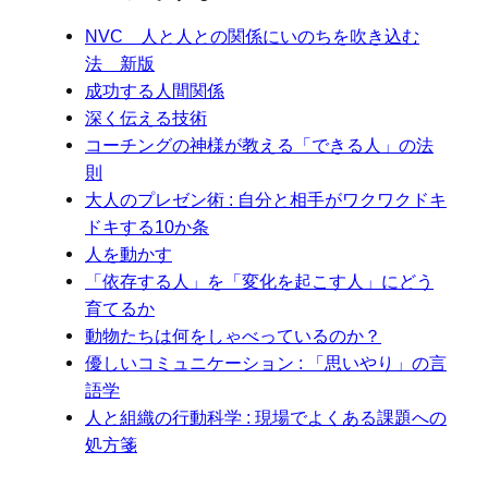
NVC 人と人との関係にいのちを吹き込む
法 新版
成功する人間関係
深く伝える技術
コーチングの神様が教える「できる人」の法
則
大人のプレゼン術 : 自分と相手がワクワクドキ
ドキする10か条
人を動かす
「依存する人」を「変化を起こす人」にどう
育てるか
動物たちは何をしゃべっているのか？
優しいコミュニケーション : 「思いやり」の言
語学
人と組織の行動科学 : 現場でよくある課題への
処方箋