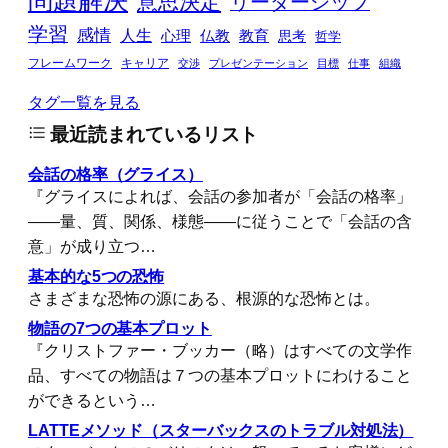
意思決定
リーダーシップ
学習
感情
人生
心理
仏教
教育
思考
哲学
フレームワーク
キャリア
交渉
プレゼンテーション
目標
仕事
組織
タグ一覧を見る
最近読まれているリスト
会話の格率（グライス）
『グライスによれば、会話の参加者が「会話の格率」
――量、質、関係、様態――に従うことで「会話の含
意」が成り立つ…
基本的な5つの恐怖
さまざまな恐怖の源にある、根源的な恐怖とは。
物語の7つの基本プロット
『クリストファー・ブッカー（略）はすべての文学作
品、すべての物語は７つの基本プロットにわけること
ができるという…
LATTEメソッド（スターバックスのトラブル対処法）