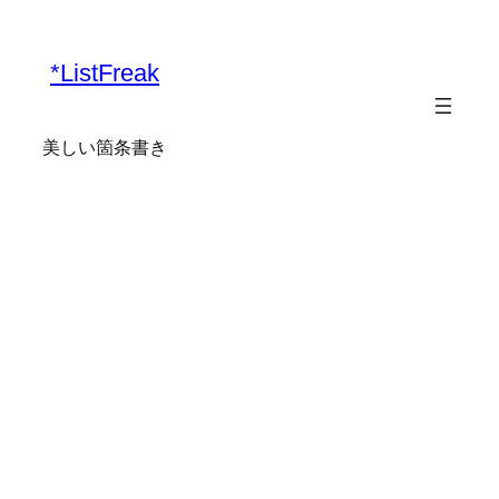
内
容
*ListFreak
を
ス
キ
美しい箇条書き
ッ
プ