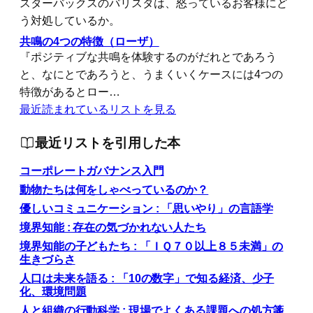
スターバックスのバリスタは、怒っているお客様にど
う対処しているか。
共鳴の4つの特徴（ローザ）
『ポジティブな共鳴を体験するのがだれとであろう
と、なにとであろうと、うまくいくケースには4つの
特徴があるとロー…
最近読まれているリストを見る
最近リストを引用した本
コーポレートガバナンス入門
動物たちは何をしゃべっているのか？
優しいコミュニケーション : 「思いやり」の言語学
境界知能 : 存在の気づかれない人たち
境界知能の子どもたち : 「ＩＱ７０以上８５未満」の
生きづらさ
人口は未来を語る : 「10の数字」で知る経済、少子
化、環境問題
人と組織の行動科学 : 現場でよくある課題への処方箋