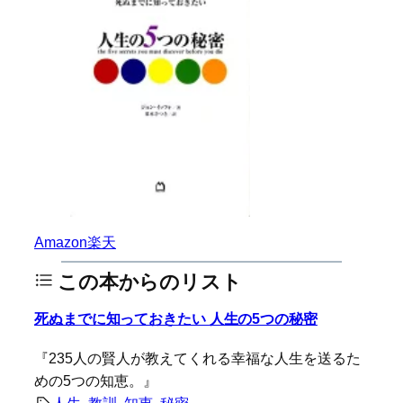
Amazon
楽天
この本からのリスト
死ぬまでに知っておきたい 人生の5つの秘密
『235人の賢人が教えてくれる幸福な人生を送るた
めの5つの知恵。』
人生
, 
教訓
, 
知恵
, 
秘密