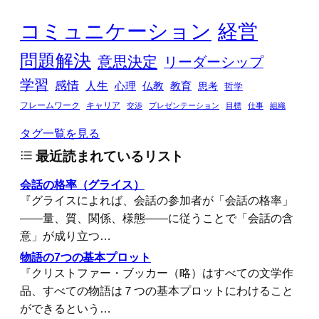
コミュニケーション
経営
問題解決
意思決定
リーダーシップ
学習
感情
人生
心理
仏教
教育
思考
哲学
フレームワーク
キャリア
交渉
プレゼンテーション
目標
仕事
組織
タグ一覧を見る
最近読まれているリスト
会話の格率（グライス）
『グライスによれば、会話の参加者が「会話の格率」
――量、質、関係、様態――に従うことで「会話の含
意」が成り立つ…
物語の7つの基本プロット
『クリストファー・ブッカー（略）はすべての文学作
品、すべての物語は７つの基本プロットにわけること
ができるという…