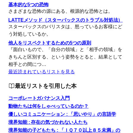
基本的な5つの恐怖
さまざまな恐怖の源にある、根源的な恐怖とは。
LATTEメソッド（スターバックスのトラブル対処法）
スターバックスのバリスタは、怒っているお客様にど
う対処しているか。
他人をリスペクトするための5つの原則
『面白いもので、「自分の領域」と「相手の領域」を
きちんと区別する、という姿勢をとると、結果として
相手との間につ…
最近読まれているリストを見る
最近リストを引用した本
コーポレートガバナンス入門
動物たちは何をしゃべっているのか？
優しいコミュニケーション : 「思いやり」の言語学
境界知能 : 存在の気づかれない人たち
境界知能の子どもたち : 「ＩＱ７０以上８５未満」の