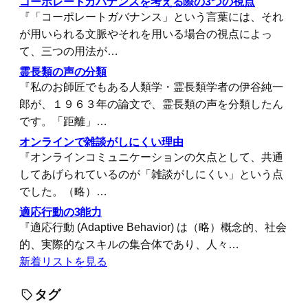
コーポレートガバナンスを考える際の3つの視点
『「コーポレートガバナンス」という言葉には、それ
が用いられる文脈やそれを用いる場合の視点によっ
て、三つの用法が…
霊長類の声の分類
『私のお師匠でもある人類学・霊長類学者の伊谷純一
郎が、１９６３年の論文で、霊長類の声を分類したん
です。「距離」…
オンラインで雑談がしにくい理由
『オンラインコミュニケーションの欠点として、共通
してあげられているのが「雑談がしにくい」という点
でした。（略）…
適応行動の3能力
『適応行動 (Adaptive Behavior) は（略）概念的、社会
的、実際的なスキルの集合体であり、人々…
新着リストを見る
タグ