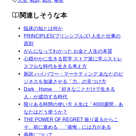
関連しそうな本
臨床の知とは何か
PRINCIPLES(プリンシプルズ) 人生と仕事の
原則
がんになってわかった お金と人生の本質
心穏やかに生きる哲学 ストア派に学ぶストレ
スフルな時代を生きる考え方
新訳 ハイパワー・マーケティング あなたのビ
ジネスを加速させる「力」の見つけ方
Dark Horse 「好きなことだけで生きる
人」が成功する時代
限りある時間の使い方 人生は「4000週間」あ
なたはどう使うか？
THE POWER OF REGRET 振り返るからこ
そ、前に進める 「後悔」には力がある
義務について