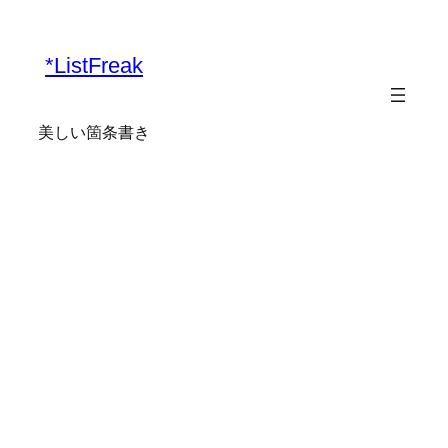
内
容
*ListFreak
を
ス
キ
美しい箇条書き
ッ
プ