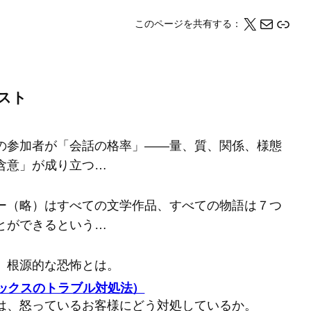
X
メール
このページの情報をクリップボードにコピーする
このページを共有する：
スト
の参加者が「会話の格率」――量、質、関係、様態
含意」が成り立つ…
ー（略）はすべての文学作品、すべての物語は７つ
とができるという…
、根源的な恐怖とは。
バックスのトラブル対処法）
は、怒っているお客様にどう対処しているか。