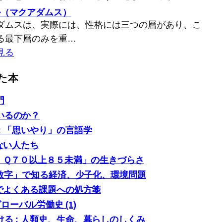
ル（マクアダムス）
ダムスは、実際には、性格には三つの層があり、こ
る最下層のみを重…
見る
た本
門
いるのか？
: 「思いやり」の言語学
ない人たち
「ＩＱ７０以上８５未満」の生きづらさ
0の数字」で知る経済、少子化、環境問題
場でよくある課題への処方箋
グローバル労働史 (1)
る : 人類史、生命、暮らしのしくみ