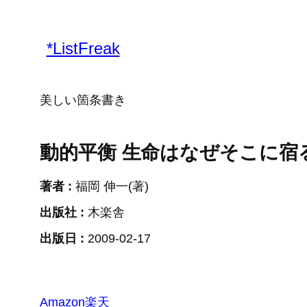
内
容
*ListFreak
を
ス
キ
美しい箇条書き
ッ
プ
動的平衡 生命はなぜそこに宿
著者 :
福岡 伸一(著)
出版社 :
木楽舎
出版日 :
2009-02-17
Amazon
楽天