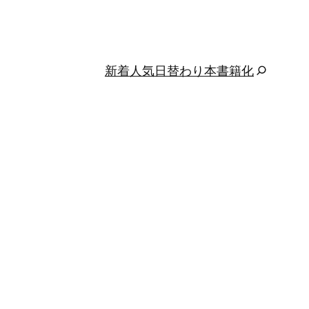
新着
人気
日替わり
本
書籍化