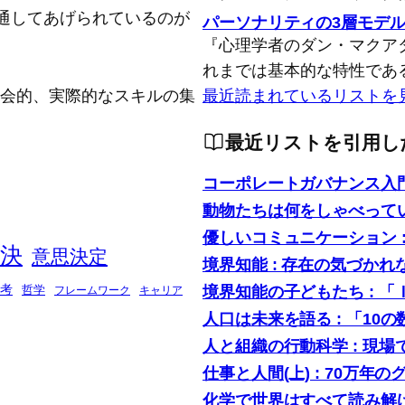
通してあげられているのが
パーソナリティの3層モデ
『心理学者のダン・マクア
れまでは基本的な特性であ
念的、社会的、実際的なスキルの集
最近読まれているリストを
最近リストを引用し
コーポレートガバナンス入
動物たちは何をしゃべって
優しいコミュニケーション 
決
意思決定
境界知能 : 存在の気づかれ
境界知能の子どもたち : 
考
哲学
フレームワーク
キャリア
人口は未来を語る : 「1
人と組織の行動科学 : 現
仕事と人間(上) : 70万年の
化学で世界はすべて読み解け