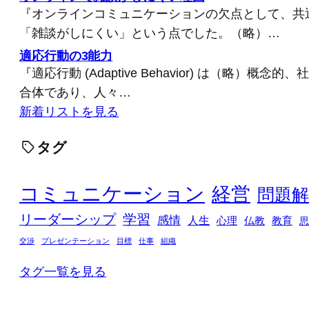
『オンラインコミュニケーションの欠点として、共
「雑談がしにくい」という点でした。（略）…
適応行動の3能力
『適応行動 (Adaptive Behavior) は（略）概
合体であり、人々…
新着リストを見る
タグ
コミュニケーション
経営
問題解
リーダーシップ
学習
感情
人生
心理
仏教
教育
思
交渉
プレゼンテーション
目標
仕事
組織
タグ一覧を見る