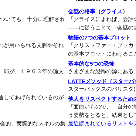
会話の格率（グライス）
についても、十分に理解され
『グライスによれば、会話
――に従うことで「会話の
物語の7つの基本プロット
れが用いられる文脈やそれ
『クリストファー・ブッカ
の基本プロットにわけるこ
基本的な5つの恐怖
一郎が、１９６３年の論文
さまざまな恐怖の源にある
LATTEメソッド（スター
スターバックスのバリスタ
通してあげられているのが
他人をリスペクトするため
『面白いもので、「自分の
う姿勢をとると、結果とし
念的、社会的、実際的なスキルの集
最近読まれているリストを