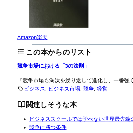
Amazon
楽天
この本からのリスト
競争市場における「3の法則」
『競争市場も淘汰を繰り返して進化し、一番強
ビジネス
, 
ビジネス市場
, 
競争
, 
経営
関連しそうな本
ビジネススクールでは学べない世界最先端
競争に勝つ条件