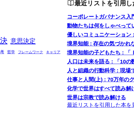
最近リストを引用し
コーポレートガバナンス入
動物たちは何をしゃべって
優しいコミュニケーション 
決
意思決定
境界知能 : 存在の気づかれ
境界知能の子どもたち : 
考
哲学
フレームワーク
キャリア
人口は未来を語る : 「1
人と組織の行動科学 : 現
仕事と人間(上) : 70万年の
化学で世界はすべて読み解け
世界は宗教で読み解ける
最近リストを引用した本を