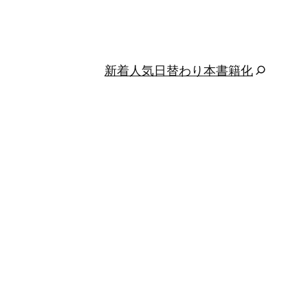
新着
人気
日替わり
本
書籍化