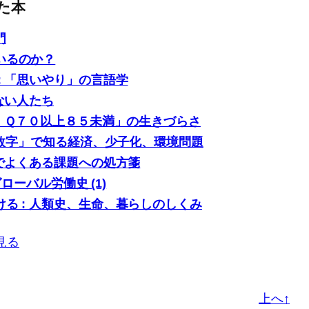
た本
門
いるのか？
: 「思いやり」の言語学
ない人たち
「ＩＱ７０以上８５未満」の生きづらさ
0の数字」で知る経済、少子化、環境問題
場でよくある課題への処方箋
グローバル労働史 (1)
る : 人類史、生命、暮らしのしくみ
見る
上へ↑