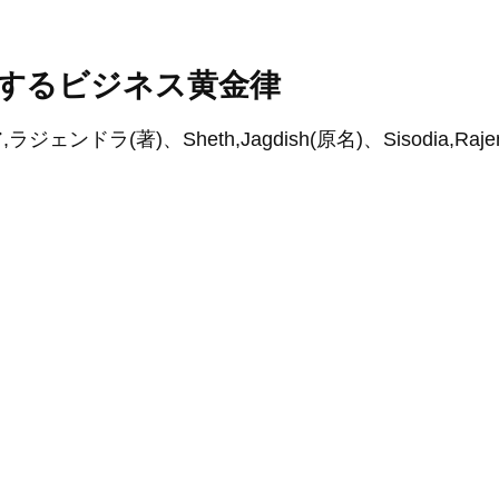
配するビジネス黄金律
ラ(著)、Sheth,Jagdish(原名)、Sisodia,Rajen