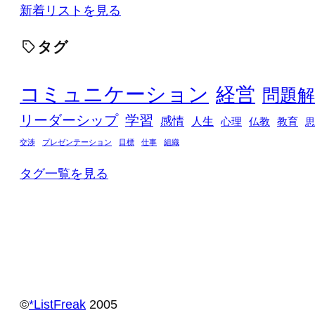
新着リストを見る
タグ
コミュニケーション
経営
問題解
リーダーシップ
学習
感情
人生
心理
仏教
教育
思
交渉
プレゼンテーション
目標
仕事
組織
タグ一覧を見る
©️
*ListFreak
2005