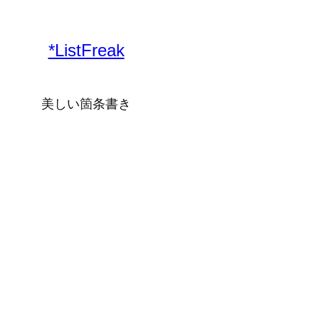
内
容
*ListFreak
を
ス
キ
美しい箇条書き
ッ
プ