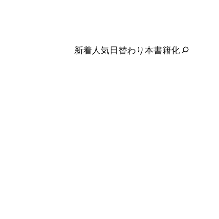
新着
人気
日替わり
本
書籍化