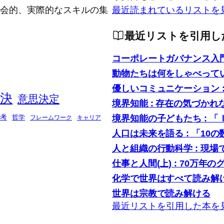
念的、社会的、実際的なスキルの集
最近読まれているリストを
最近リストを引用し
コーポレートガバナンス入
動物たちは何をしゃべって
優しいコミュニケーション 
決
意思決定
境界知能 : 存在の気づかれ
境界知能の子どもたち : 
考
哲学
フレームワーク
キャリア
人口は未来を語る : 「1
人と組織の行動科学 : 現
仕事と人間(上) : 70万年の
化学で世界はすべて読み解け
世界は宗教で読み解ける
最近リストを引用した本を