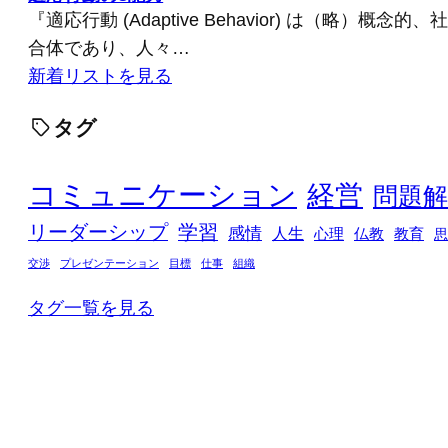
『適応行動 (Adaptive Behavior) は（略）概
合体であり、人々…
新着リストを見る
タグ
コミュニケーション
経営
問題解
リーダーシップ
学習
感情
人生
心理
仏教
教育
思
交渉
プレゼンテーション
目標
仕事
組織
タグ一覧を見る