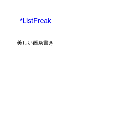
*ListFreak
美しい箇条書き