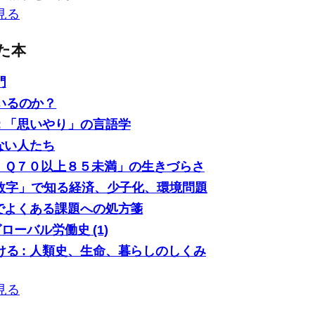
見る
た本
門
いるのか？
: 「思いやり」の言語学
ない人たち
「ＩＱ７０以上８５未満」の生きづらさ
0の数字」で知る経済、少子化、環境問題
場でよくある課題への処方箋
グローバル労働史 (1)
る : 人類史、生命、暮らしのしくみ
見る