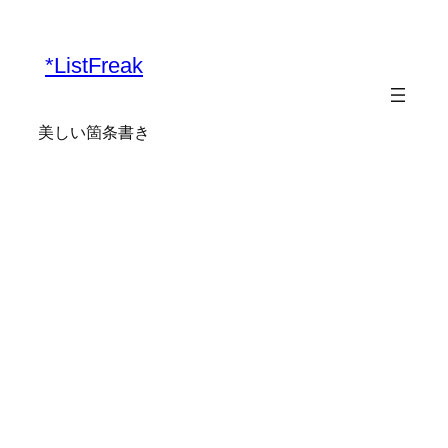
内
容
*ListFreak
を
ス
キ
美しい箇条書き
ッ
プ