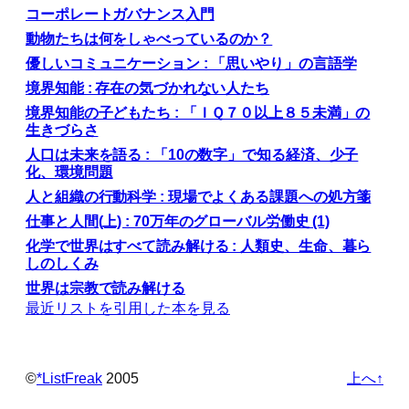
コーポレートガバナンス入門
動物たちは何をしゃべっているのか？
優しいコミュニケーション : 「思いやり」の言語学
境界知能 : 存在の気づかれない人たち
境界知能の子どもたち : 「ＩＱ７０以上８５未満」の
生きづらさ
人口は未来を語る : 「10の数字」で知る経済、少子
化、環境問題
人と組織の行動科学 : 現場でよくある課題への処方箋
仕事と人間(上) : 70万年のグローバル労働史 (1)
化学で世界はすべて読み解ける : 人類史、生命、暮ら
しのしくみ
世界は宗教で読み解ける
最近リストを引用した本を見る
©️
*ListFreak
2005
上へ↑