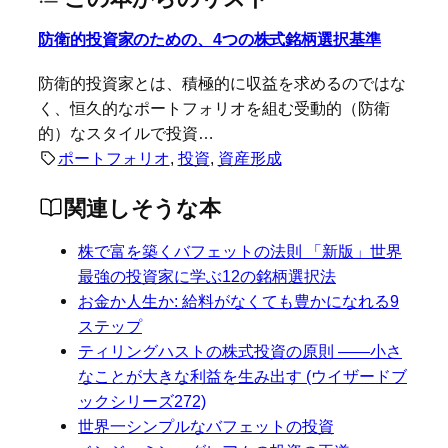
防衛的投資家のための、4つの株式銘柄選択基準
防衛的投資家とは、積極的に収益を求めるのではな
く、恒久的なポートフォリオを組む受動的（防衛
的）なスタイルで投資…
ポートフォリオ
, 
投資
, 
資産形成
関連しそうな本
株で富を築くバフェットの法則 「新版」世界
最強の投資家に学ぶ12の銘柄選択法
お金か人生か: 給料がなくても豊かになれる9
ステップ
ティリングハストの株式投資の原則 ——小さ
なことが大きな利益を生み出す (ウイザードブ
ックシリーズ272)
世界一シンプルなバフェットの投資