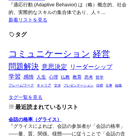
『適応行動 (Adaptive Behavior) は（略）概念的、社会
的、実際的なスキルの集合体であり、人々…
新着リストを見る
タグ
コミュニケーション
経営
問題解決
意思決定
リーダーシップ
学習
感情
人生
心理
仏教
教育
思考
哲学
フレームワーク
キャリア
交渉
プレゼンテーション
目標
仕事
組織
タグ一覧を見る
最近読まれているリスト
会話の格率（グライス）
『グライスによれば、会話の参加者が「会話の格率」
――量、質、関係、様態――に従うことで「会話の含