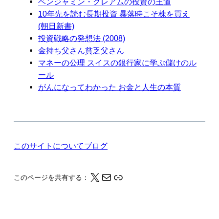
ベンジャミン・グレアムの投資の王道
10年先を読む長期投資 暴落時こそ株を買え
(朝日新書)
投資戦略の発想法 (2008)
金持ち父さん貧乏父さん
マネーの公理 スイスの銀行家に学ぶ儲けのル
ール
がんになってわかった お金と人生の本質
このサイトについて
ブログ
X
メール
このページの情報をクリップボードにコピーする
このページを共有する：