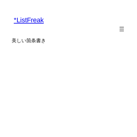
内
容
*ListFreak
を
ス
キ
美しい箇条書き
ッ
プ