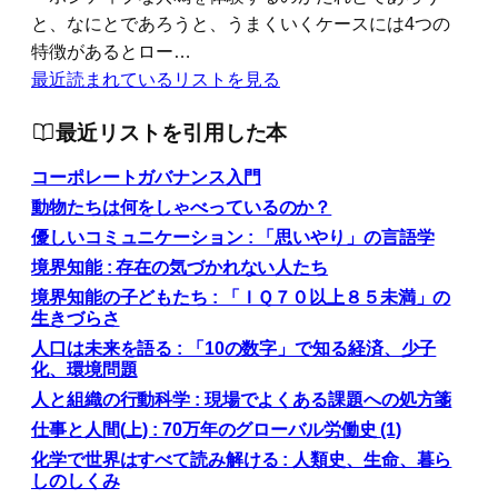
と、なにとであろうと、うまくいくケースには4つの
特徴があるとロー…
最近読まれているリストを見る
最近リストを引用した本
コーポレートガバナンス入門
動物たちは何をしゃべっているのか？
優しいコミュニケーション : 「思いやり」の言語学
境界知能 : 存在の気づかれない人たち
境界知能の子どもたち : 「ＩＱ７０以上８５未満」の
生きづらさ
人口は未来を語る : 「10の数字」で知る経済、少子
化、環境問題
人と組織の行動科学 : 現場でよくある課題への処方箋
仕事と人間(上) : 70万年のグローバル労働史 (1)
化学で世界はすべて読み解ける : 人類史、生命、暮ら
しのしくみ