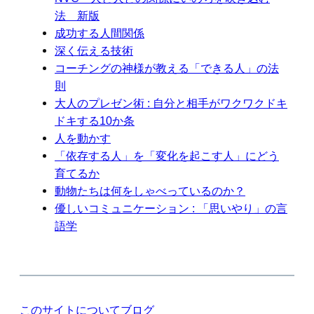
法 新版
成功する人間関係
深く伝える技術
コーチングの神様が教える「できる人」の法
則
大人のプレゼン術 : 自分と相手がワクワクドキ
ドキする10か条
人を動かす
「依存する人」を「変化を起こす人」にどう
育てるか
動物たちは何をしゃべっているのか？
優しいコミュニケーション : 「思いやり」の言
語学
このサイトについて
ブログ