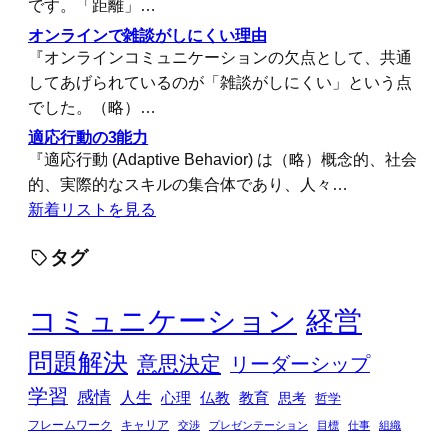
です。「距離」…
オンラインで雑談がしにくい理由
『オンラインコミュニケーションの欠点として、共通
してあげられているのが「雑談がしにくい」という点
でした。（略）…
適応行動の3能力
『適応行動 (Adaptive Behavior) は（略）概念的、社会
的、実際的なスキルの集合体であり、人々…
新着リストを見る
タグ
コミュニケーション
経営
問題解決
意思決定
リーダーシップ
学習
感情
人生
心理
仏教
教育
思考
哲学
フレームワーク
キャリア
交渉
プレゼンテーション
目標
仕事
組織