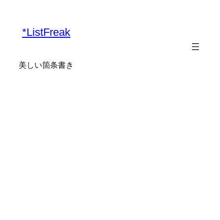
内
容
*ListFreak
を
ス
キ
美しい箇条書き
ッ
プ