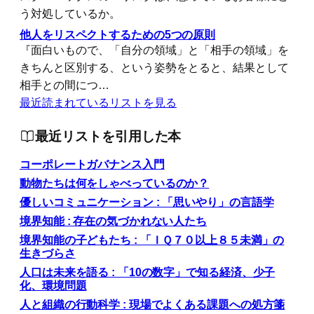
う対処しているか。
他人をリスペクトするための5つの原則
『面白いもので、「自分の領域」と「相手の領域」を
きちんと区別する、という姿勢をとると、結果として
相手との間につ…
最近読まれているリストを見る
最近リストを引用した本
コーポレートガバナンス入門
動物たちは何をしゃべっているのか？
優しいコミュニケーション : 「思いやり」の言語学
境界知能 : 存在の気づかれない人たち
境界知能の子どもたち : 「ＩＱ７０以上８５未満」の
生きづらさ
人口は未来を語る : 「10の数字」で知る経済、少子
化、環境問題
人と組織の行動科学 : 現場でよくある課題への処方箋