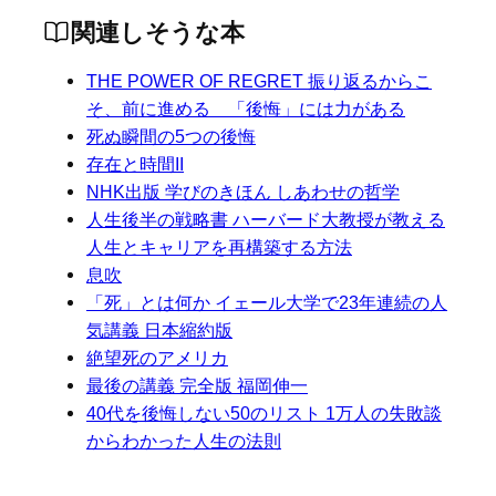
関連しそうな本
THE POWER OF REGRET 振り返るからこ
そ、前に進める 「後悔」には力がある
死ぬ瞬間の5つの後悔
存在と時間II
NHK出版 学びのきほん しあわせの哲学
人生後半の戦略書 ハーバード大教授が教える
人生とキャリアを再構築する方法
息吹
「死」とは何か イェール大学で23年連続の人
気講義 日本縮約版
絶望死のアメリカ
最後の講義 完全版 福岡伸一
40代を後悔しない50のリスト 1万人の失敗談
からわかった人生の法則