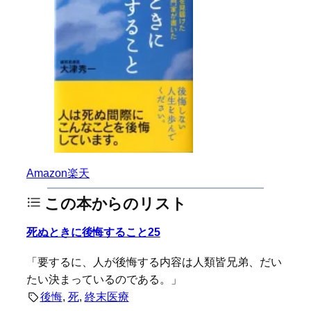
Amazon
楽天
この本からのリスト
死ぬときに後悔すること25
「要するに、人が後悔する内容は人類皆兄弟、だい
たい決まっているのである。」
後悔
, 
死
, 
終末医療