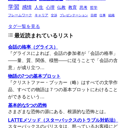
学習
感情
人生
心理
仏教
教育
思考
哲学
フレームワーク
キャリア
交渉
プレゼンテーション
目標
仕事
組織
タグ一覧を見る
最近読まれているリスト
会話の格率（グライス）
『グライスによれば、会話の参加者が「会話の格率」
――量、質、関係、様態――に従うことで「会話の含
意」が成り立つ…
物語の7つの基本プロット
『クリストファー・ブッカー（略）はすべての文学作
品、すべての物語は７つの基本プロットにわけること
ができるという…
基本的な5つの恐怖
さまざまな恐怖の源にある、根源的な恐怖とは。
LATTEメソッド（スターバックスのトラブル対処法）
スターバックスのバリスタは、怒っているお客様にど