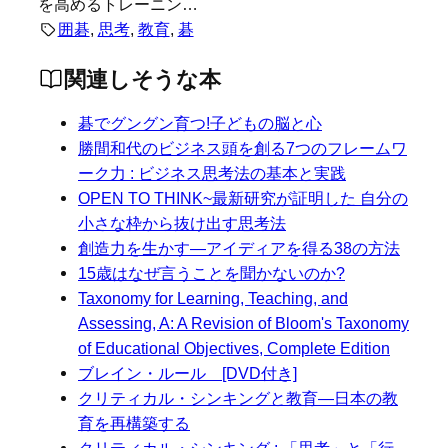
を高めるトレーニン…
囲碁
, 
思考
, 
教育
, 
碁
関連しそうな本
碁でグングン育つ!子どもの脳と心
勝間和代のビジネス頭を創る7つのフレームワ
ーク力 : ビジネス思考法の基本と実践
OPEN TO THINK~最新研究が証明した 自分の
小さな枠から抜け出す思考法
創造力を生かす―アイディアを得る38の方法
15歳はなぜ言うことを聞かないのか?
Taxonomy for Learning, Teaching, and
Assessing, A: A Revision of Bloom's Taxonomy
of Educational Objectives, Complete Edition
ブレイン・ルール [DVD付き]
クリティカル・シンキングと教育―日本の教
育を再構築する
クリティカル・シンキング : 「思考」と「行