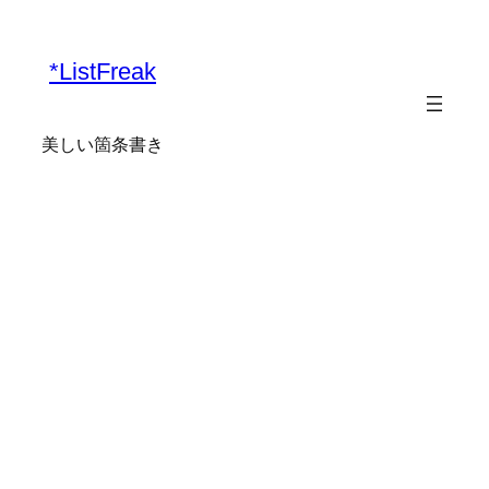
内
容
*ListFreak
を
ス
キ
美しい箇条書き
ッ
プ