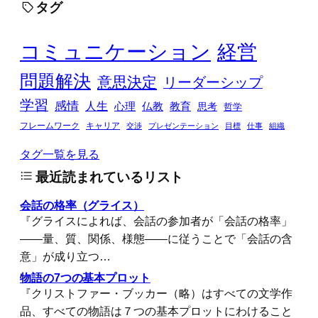
タグ
コミュニケーション
経営
問題解決
意思決定
リーダーシップ
学習
感情
人生
心理
仏教
教育
思考
哲学
フレームワーク
キャリア
交渉
プレゼンテーション
目標
仕事
組織
タグ一覧を見る
最近読まれているリスト
会話の格率（グライス）
『グライスによれば、会話の参加者が「会話の格率」
――量、質、関係、様態――に従うことで「会話の含
意」が成り立つ…
物語の7つの基本プロット
『クリストファー・ブッカー（略）はすべての文学作
品、すべての物語は７つの基本プロットにわけること