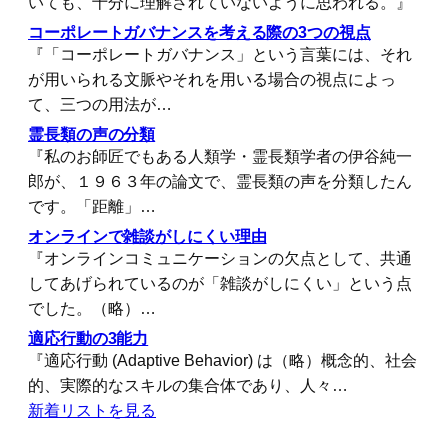
いても、十分に理解されていないように思われる。』
コーポレートガバナンスを考える際の3つの視点
『「コーポレートガバナンス」という言葉には、それ
が用いられる文脈やそれを用いる場合の視点によっ
て、三つの用法が…
霊長類の声の分類
『私のお師匠でもある人類学・霊長類学者の伊谷純一
郎が、１９６３年の論文で、霊長類の声を分類したん
です。「距離」…
オンラインで雑談がしにくい理由
『オンラインコミュニケーションの欠点として、共通
してあげられているのが「雑談がしにくい」という点
でした。（略）…
適応行動の3能力
『適応行動 (Adaptive Behavior) は（略）概念的、社会
的、実際的なスキルの集合体であり、人々…
新着リストを見る