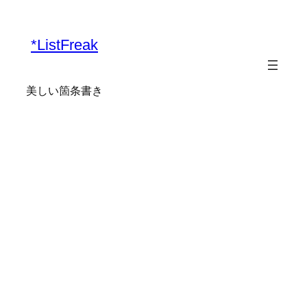
内
容
*ListFreak
を
ス
キ
美しい箇条書き
ッ
プ