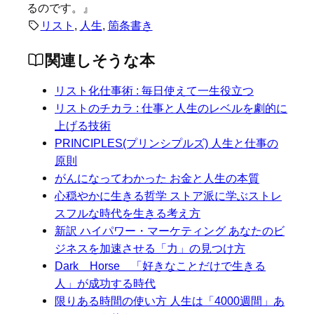
るのです。』
リスト
, 
人生
, 
箇条書き
関連しそうな本
リスト化仕事術 : 毎日使えて一生役立つ
リストのチカラ : 仕事と人生のレベルを劇的に
上げる技術
PRINCIPLES(プリンシプルズ) 人生と仕事の
原則
がんになってわかった お金と人生の本質
心穏やかに生きる哲学 ストア派に学ぶストレ
スフルな時代を生きる考え方
新訳 ハイパワー・マーケティング あなたのビ
ジネスを加速させる「力」の見つけ方
Dark Horse 「好きなことだけで生きる
人」が成功する時代
限りある時間の使い方 人生は「4000週間」あ