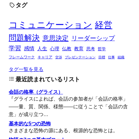
タグ
コミュニケーション
経営
問題解決
意思決定
リーダーシップ
学習
感情
人生
心理
仏教
教育
思考
哲学
フレームワーク
キャリア
交渉
プレゼンテーション
目標
仕事
組織
タグ一覧を見る
最近読まれているリスト
会話の格率（グライス）
『グライスによれば、会話の参加者が「会話の格率」
――量、質、関係、様態――に従うことで「会話の含
意」が成り立つ…
基本的な5つの恐怖
さまざまな恐怖の源にある、根源的な恐怖とは。