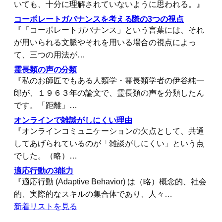
いても、十分に理解されていないように思われる。』
コーポレートガバナンスを考える際の3つの視点
『「コーポレートガバナンス」という言葉には、それ
が用いられる文脈やそれを用いる場合の視点によっ
て、三つの用法が…
霊長類の声の分類
『私のお師匠でもある人類学・霊長類学者の伊谷純一
郎が、１９６３年の論文で、霊長類の声を分類したん
です。「距離」…
オンラインで雑談がしにくい理由
『オンラインコミュニケーションの欠点として、共通
してあげられているのが「雑談がしにくい」という点
でした。（略）…
適応行動の3能力
『適応行動 (Adaptive Behavior) は（略）概念的、社会
的、実際的なスキルの集合体であり、人々…
新着リストを見る