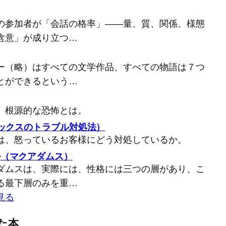
の参加者が「会話の格率」――量、質、関係、様態
含意」が成り立つ…
ー（略）はすべての文学作品、すべての物語は７つ
とができるという…
、根源的な恐怖とは。
バックスのトラブル対処法）
は、怒っているお客様にどう対処しているか。
ル（マクアダムス）
ダムスは、実際には、性格には三つの層があり、こ
る最下層のみを重…
見る
た本