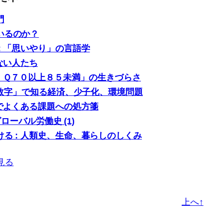
門
いるのか？
: 「思いやり」の言語学
ない人たち
「ＩＱ７０以上８５未満」の生きづらさ
0の数字」で知る経済、少子化、環境問題
場でよくある課題への処方箋
グローバル労働史 (1)
る : 人類史、生命、暮らしのしくみ
見る
上へ↑