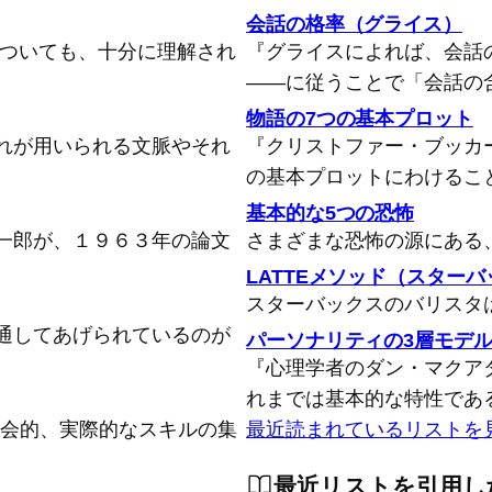
会話の格率（グライス）
についても、十分に理解され
『グライスによれば、会話
――に従うことで「会話の
物語の7つの基本プロット
れが用いられる文脈やそれ
『クリストファー・ブッカ
の基本プロットにわけるこ
基本的な5つの恐怖
一郎が、１９６３年の論文
さまざまな恐怖の源にある
LATTEメソッド（スター
スターバックスのバリスタ
通してあげられているのが
パーソナリティの3層モデ
『心理学者のダン・マクア
れまでは基本的な特性であ
念的、社会的、実際的なスキルの集
最近読まれているリストを
最近リストを引用し