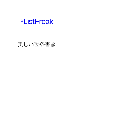
内
容
*ListFreak
を
ス
キ
美しい箇条書き
ッ
プ