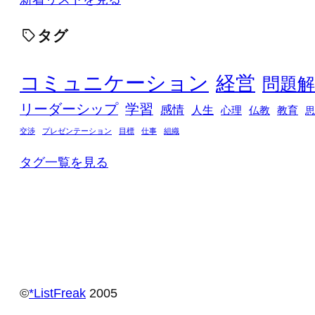
タグ
コミュニケーション
経営
問題解
リーダーシップ
学習
感情
人生
心理
仏教
教育
思
交渉
プレゼンテーション
目標
仕事
組織
タグ一覧を見る
©️
*ListFreak
2005