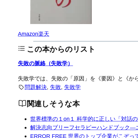
Amazon
楽天
この本からのリスト
失敗の脈絡（失敗学）
失敗学では、失敗の「原因」を《要因》と《か
問題解決
, 
失敗
, 
失敗学
関連しそうな本
世界標準の１on１ 科学的に正しい「対話
解決志向ブリーフセラピーハンドブック―
ERROR FREE 世界のトップ企業がこぞ