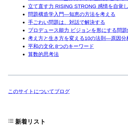
立て直す力 RISING STRONG 感情を
問題構造学入門―知恵の方法を考える
手ごわい問題は、対話で解決する
プロデュース能力 ビジョンを形にする問
考え方と生き方を変える10の法則―原因
平和の文化 8つのキーワード
算数的思考法
このサイトについて
ブログ
新着リスト