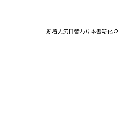
新着
人気
日替わり
本
書籍化