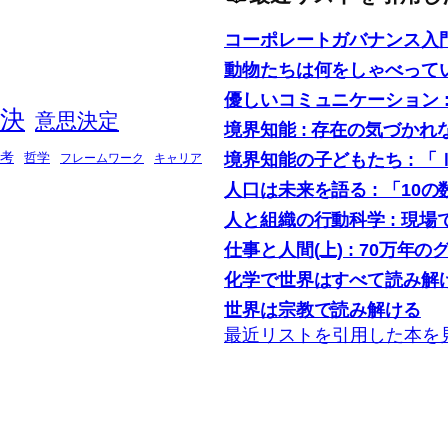
コーポレートガバナンス入
動物たちは何をしゃべって
優しいコミュニケーション 
決
意思決定
境界知能 : 存在の気づかれ
境界知能の子どもたち : 
考
哲学
フレームワーク
キャリア
人口は未来を語る : 「1
人と組織の行動科学 : 現
仕事と人間(上) : 70万年の
化学で世界はすべて読み解け
世界は宗教で読み解ける
最近リストを引用した本を