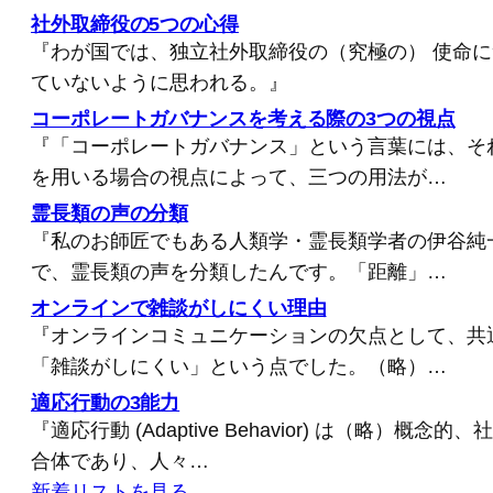
社外取締役の5つの心得
『わが国では、独立社外取締役の（究極の） 使命
ていないように思われる。』
コーポレートガバナンスを考える際の3つの視点
『「コーポレートガバナンス」という言葉には、そ
を用いる場合の視点によって、三つの用法が…
霊長類の声の分類
『私のお師匠でもある人類学・霊長類学者の伊谷純
で、霊長類の声を分類したんです。「距離」…
オンラインで雑談がしにくい理由
『オンラインコミュニケーションの欠点として、共
「雑談がしにくい」という点でした。（略）…
適応行動の3能力
『適応行動 (Adaptive Behavior) は（略）概
合体であり、人々…
新着リストを見る