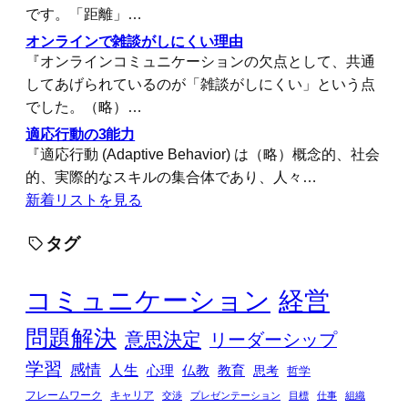
です。「距離」…
オンラインで雑談がしにくい理由
『オンラインコミュニケーションの欠点として、共通
してあげられているのが「雑談がしにくい」という点
でした。（略）…
適応行動の3能力
『適応行動 (Adaptive Behavior) は（略）概念的、社会
的、実際的なスキルの集合体であり、人々…
新着リストを見る
タグ
コミュニケーション
経営
問題解決
意思決定
リーダーシップ
学習
感情
人生
心理
仏教
教育
思考
哲学
フレームワーク
キャリア
交渉
プレゼンテーション
目標
仕事
組織