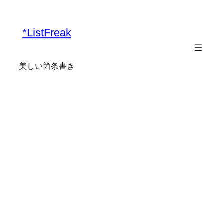
内
容
*ListFreak
を
ス
キ
美しい箇条書き
ッ
プ