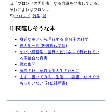
は「ブロンドの周期表」なる自説を発表している。
それによればブロン…
ブロンド
, 
雑学
, 
髪
関連しそうな本
身近なモノから理解する 高分子の科学
役人学三則 (岩波現代文庫)
ヤバい経営学―世界のビジネスで行われてい
る不都合な真実
異端審問
座右の銘―意義ある人生のために
まず「書いてみる」生活―「読書」だけでは
もったいない (祥伝社新書)