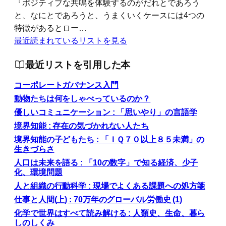
『ポジティブな共鳴を体験するのがだれとであろう
と、なにとであろうと、うまくいくケースには4つの
特徴があるとロー…
最近読まれているリストを見る
最近リストを引用した本
コーポレートガバナンス入門
動物たちは何をしゃべっているのか？
優しいコミュニケーション : 「思いやり」の言語学
境界知能 : 存在の気づかれない人たち
境界知能の子どもたち : 「ＩＱ７０以上８５未満」の
生きづらさ
人口は未来を語る : 「10の数字」で知る経済、少子
化、環境問題
人と組織の行動科学 : 現場でよくある課題への処方箋
仕事と人間(上) : 70万年のグローバル労働史 (1)
化学で世界はすべて読み解ける : 人類史、生命、暮ら
しのしくみ