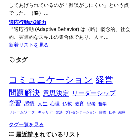
してあげられているのが「雑談がしにくい」という点
でした。（略）…
適応行動の3能力
『適応行動 (Adaptive Behavior) は（略）概念的、社会
的、実際的なスキルの集合体であり、人々…
新着リストを見る
タグ
コミュニケーション
経営
問題解決
意思決定
リーダーシップ
学習
感情
人生
心理
仏教
教育
思考
哲学
フレームワーク
キャリア
交渉
プレゼンテーション
目標
仕事
組織
タグ一覧を見る
最近読まれているリスト