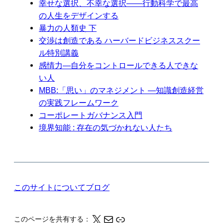
幸せな選択、不幸な選択――行動科学で最高
の人生をデザインする
暴力の人類史 下
交渉は創造である ハーバードビジネススクー
ル特別講義
感情力―自分をコントロールできる人できな
い人
MBB:「思い」のマネジメント ―知識創造経営
の実践フレームワーク
コーポレートガバナンス入門
境界知能 : 存在の気づかれない人たち
このサイトについて
ブログ
X
メール
このページの情報をクリップボードにコピーする
このページを共有する：