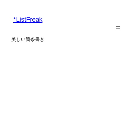
内
容
*ListFreak
を
ス
キ
美しい箇条書き
ッ
プ