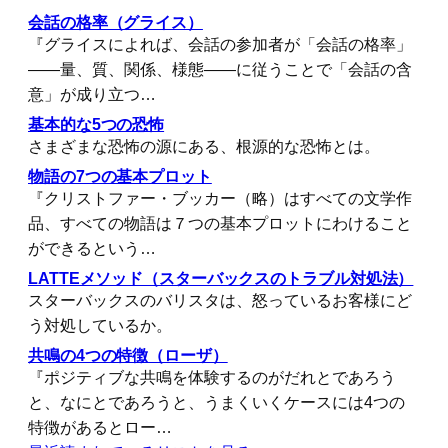
会話の格率（グライス）
『グライスによれば、会話の参加者が「会話の格率」
――量、質、関係、様態――に従うことで「会話の含
意」が成り立つ…
基本的な5つの恐怖
さまざまな恐怖の源にある、根源的な恐怖とは。
物語の7つの基本プロット
『クリストファー・ブッカー（略）はすべての文学作
品、すべての物語は７つの基本プロットにわけること
ができるという…
LATTEメソッド（スターバックスのトラブル対処法）
スターバックスのバリスタは、怒っているお客様にど
う対処しているか。
共鳴の4つの特徴（ローザ）
『ポジティブな共鳴を体験するのがだれとであろう
と、なにとであろうと、うまくいくケースには4つの
特徴があるとロー…