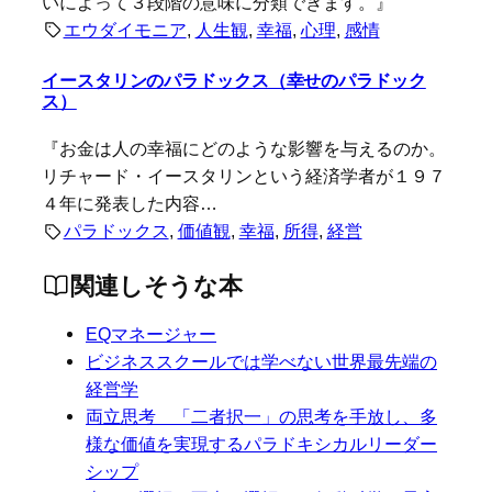
いによって３段階の意味に分類できます。』
エウダイモニア
, 
人生観
, 
幸福
, 
心理
, 
感情
イースタリンのパラドックス（幸せのパラドック
ス）
『お金は人の幸福にどのような影響を与えるのか。
リチャード・イースタリンという経済学者が１９７
４年に発表した内容…
パラドックス
, 
価値観
, 
幸福
, 
所得
, 
経営
関連しそうな本
EQマネージャー
ビジネススクールでは学べない世界最先端の
経営学
両立思考 「二者択一」の思考を手放し、多
様な価値を実現するパラドキシカルリーダー
シップ