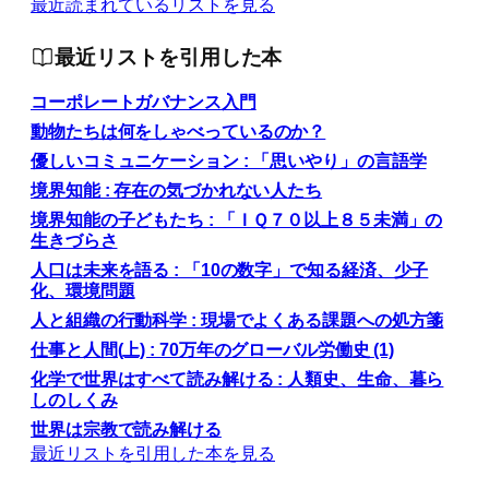
最近読まれているリストを見る
最近リストを引用した本
コーポレートガバナンス入門
動物たちは何をしゃべっているのか？
優しいコミュニケーション : 「思いやり」の言語学
境界知能 : 存在の気づかれない人たち
境界知能の子どもたち : 「ＩＱ７０以上８５未満」の
生きづらさ
人口は未来を語る : 「10の数字」で知る経済、少子
化、環境問題
人と組織の行動科学 : 現場でよくある課題への処方箋
仕事と人間(上) : 70万年のグローバル労働史 (1)
化学で世界はすべて読み解ける : 人類史、生命、暮ら
しのしくみ
世界は宗教で読み解ける
最近リストを引用した本を見る