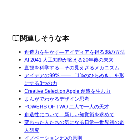
関連しそうな本
創造力を生かす―アイディアを得る38の方法
AI 2041 人工知能が変える20年後の未来
直観を科学する―その見えざるメカニズム
アイデアの99% ―― 「1%のひらめき」を形
にする3つの力
Creative Selection Apple 創造を生む力
まんがでわかるデザイン思考
POWERS OF TWO 二人で一人の天才
創造性について―新しい知覚術を求めて
変わった人たちの気になる日常―世界初の奇
人研究
イノベーション5つの原則