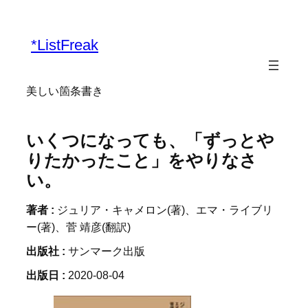
内
容
*ListFreak
を
ス
キ
美しい箇条書き
ッ
プ
いくつになっても、「ずっとや
りたかったこと」をやりなさ
い。
著者 :
ジュリア・キャメロン(著)、エマ・ライブリ
ー(著)、菅 靖彦(翻訳)
出版社 :
サンマーク出版
出版日 :
2020-08-04