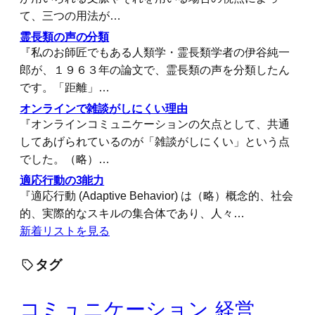
て、三つの用法が…
霊長類の声の分類
『私のお師匠でもある人類学・霊長類学者の伊谷純一
郎が、１９６３年の論文で、霊長類の声を分類したん
です。「距離」…
オンラインで雑談がしにくい理由
『オンラインコミュニケーションの欠点として、共通
してあげられているのが「雑談がしにくい」という点
でした。（略）…
適応行動の3能力
『適応行動 (Adaptive Behavior) は（略）概念的、社会
的、実際的なスキルの集合体であり、人々…
新着リストを見る
タグ
コミュニケーション
経営