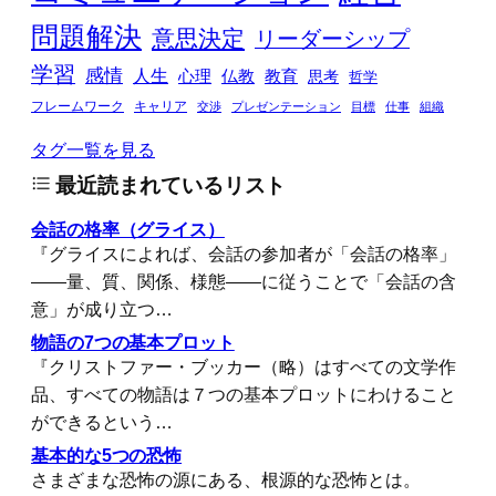
問題解決
意思決定
リーダーシップ
学習
感情
人生
心理
仏教
教育
思考
哲学
フレームワーク
キャリア
交渉
プレゼンテーション
目標
仕事
組織
タグ一覧を見る
最近読まれているリスト
会話の格率（グライス）
『グライスによれば、会話の参加者が「会話の格率」
――量、質、関係、様態――に従うことで「会話の含
意」が成り立つ…
物語の7つの基本プロット
『クリストファー・ブッカー（略）はすべての文学作
品、すべての物語は７つの基本プロットにわけること
ができるという…
基本的な5つの恐怖
さまざまな恐怖の源にある、根源的な恐怖とは。