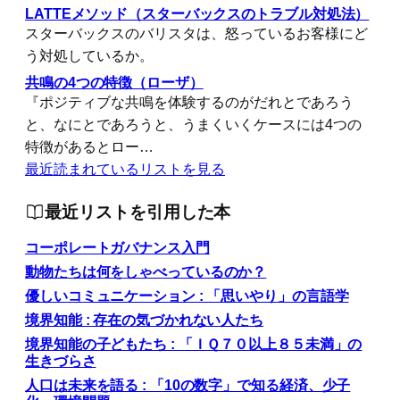
LATTEメソッド（スターバックスのトラブル対処法）
スターバックスのバリスタは、怒っているお客様にど
う対処しているか。
共鳴の4つの特徴（ローザ）
『ポジティブな共鳴を体験するのがだれとであろう
と、なにとであろうと、うまくいくケースには4つの
特徴があるとロー…
最近読まれているリストを見る
最近リストを引用した本
コーポレートガバナンス入門
動物たちは何をしゃべっているのか？
優しいコミュニケーション : 「思いやり」の言語学
境界知能 : 存在の気づかれない人たち
境界知能の子どもたち : 「ＩＱ７０以上８５未満」の
生きづらさ
人口は未来を語る : 「10の数字」で知る経済、少子