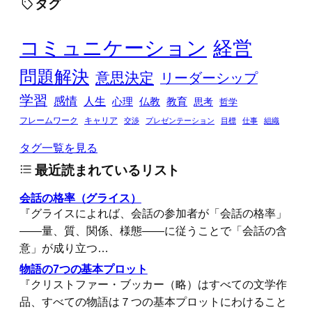
タグ
コミュニケーション
経営
問題解決
意思決定
リーダーシップ
学習
感情
人生
心理
仏教
教育
思考
哲学
フレームワーク
キャリア
交渉
プレゼンテーション
目標
仕事
組織
タグ一覧を見る
最近読まれているリスト
会話の格率（グライス）
『グライスによれば、会話の参加者が「会話の格率」
――量、質、関係、様態――に従うことで「会話の含
意」が成り立つ…
物語の7つの基本プロット
『クリストファー・ブッカー（略）はすべての文学作
品、すべての物語は７つの基本プロットにわけること