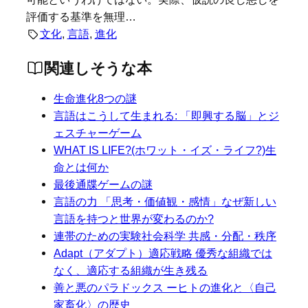
評価する基準を無理…
文化
, 
言語
, 
進化
関連しそうな本
生命進化8つの謎
言語はこうして生まれる: 「即興する脳」とジ
ェスチャーゲーム
WHAT IS LIFE?(ホワット・イズ・ライフ?)生
命とは何か
最後通牒ゲームの謎
言語の力 「思考・価値観・感情」なぜ新しい
言語を持つと世界が変わるのか?
連帯のための実験社会科学 共感・分配・秩序
Adapt（アダプト）適応戦略 優秀な組織では
なく、適応する組織が生き残る
善と悪のパラドックス ーヒトの進化と〈自己
家畜化〉の歴史