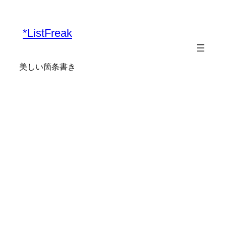
内
容
*ListFreak
を
ス
キ
美しい箇条書き
ッ
プ