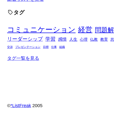
タグ
コミュニケーション
経営
問題解
リーダーシップ
学習
感情
人生
心理
仏教
教育
思
交渉
プレゼンテーション
目標
仕事
組織
タグ一覧を見る
©️
*ListFreak
2005