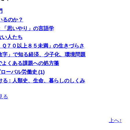
門
いるのか？
: 「思いやり」の言語学
ない人たち
「ＩＱ７０以上８５未満」の生きづらさ
0の数字」で知る経済、少子化、環境問題
場でよくある課題への処方箋
グローバル労働史 (1)
る : 人類史、生命、暮らしのしくみ
見る
上へ↑