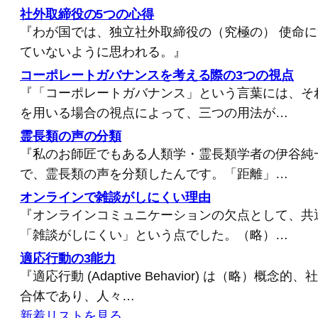
社外取締役の5つの心得
『わが国では、独立社外取締役の（究極の） 使命
ていないように思われる。』
コーポレートガバナンスを考える際の3つの視点
『「コーポレートガバナンス」という言葉には、そ
を用いる場合の視点によって、三つの用法が…
霊長類の声の分類
『私のお師匠でもある人類学・霊長類学者の伊谷純
で、霊長類の声を分類したんです。「距離」…
オンラインで雑談がしにくい理由
『オンラインコミュニケーションの欠点として、共
「雑談がしにくい」という点でした。（略）…
適応行動の3能力
『適応行動 (Adaptive Behavior) は（略）概
合体であり、人々…
新着リストを見る