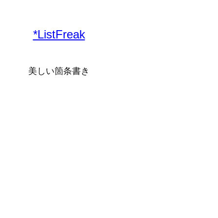
内
容
*ListFreak
を
ス
キ
美しい箇条書き
ッ
プ