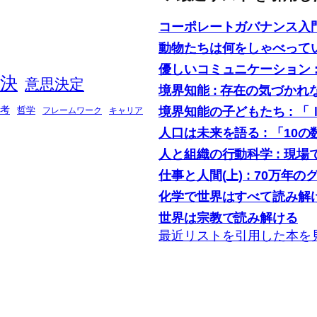
コーポレートガバナンス入
動物たちは何をしゃべって
優しいコミュニケーション 
決
意思決定
境界知能 : 存在の気づかれ
境界知能の子どもたち : 
考
哲学
フレームワーク
キャリア
人口は未来を語る : 「1
人と組織の行動科学 : 現
仕事と人間(上) : 70万年の
化学で世界はすべて読み解け
世界は宗教で読み解ける
最近リストを引用した本を