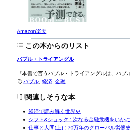
Amazon
楽天
この本からのリスト
バブル・トライアングル
『本書で言うバブル・トライアングルは、バブ
バブル
, 
経済
, 
金融
関連しそうな本
経済で読み解く世界史
シフト&ショック : 次なる金融危機をいか
仕事と人間(上) : 70万年のグローバル労働史 