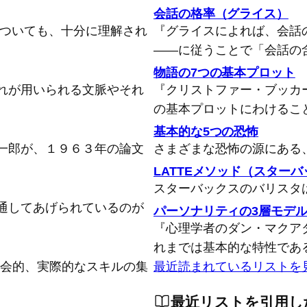
会話の格率（グライス）
についても、十分に理解され
『グライスによれば、会話
――に従うことで「会話の
物語の7つの基本プロット
れが用いられる文脈やそれ
『クリストファー・ブッカ
の基本プロットにわけるこ
基本的な5つの恐怖
一郎が、１９６３年の論文
さまざまな恐怖の源にある
LATTEメソッド（スター
スターバックスのバリスタ
通してあげられているのが
パーソナリティの3層モデ
『心理学者のダン・マクア
れまでは基本的な特性であ
念的、社会的、実際的なスキルの集
最近読まれているリストを
最近リストを引用し