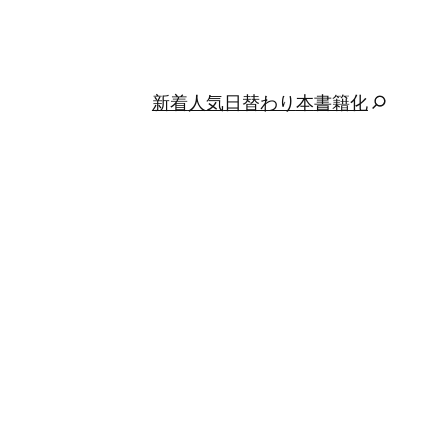
新着
人気
日替わり
本
書籍化