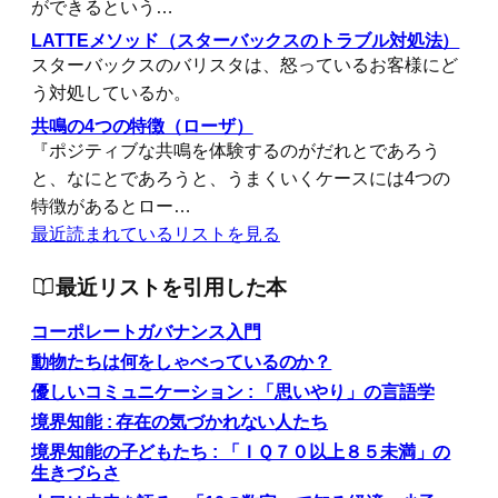
ができるという…
LATTEメソッド（スターバックスのトラブル対処法）
スターバックスのバリスタは、怒っているお客様にど
う対処しているか。
共鳴の4つの特徴（ローザ）
『ポジティブな共鳴を体験するのがだれとであろう
と、なにとであろうと、うまくいくケースには4つの
特徴があるとロー…
最近読まれているリストを見る
最近リストを引用した本
コーポレートガバナンス入門
動物たちは何をしゃべっているのか？
優しいコミュニケーション : 「思いやり」の言語学
境界知能 : 存在の気づかれない人たち
境界知能の子どもたち : 「ＩＱ７０以上８５未満」の
生きづらさ