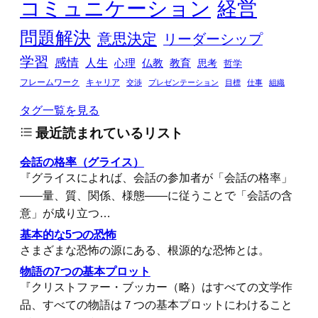
コミュニケーション
経営
問題解決
意思決定
リーダーシップ
学習
感情
人生
心理
仏教
教育
思考
哲学
フレームワーク
キャリア
交渉
プレゼンテーション
目標
仕事
組織
タグ一覧を見る
最近読まれているリスト
会話の格率（グライス）
『グライスによれば、会話の参加者が「会話の格率」
――量、質、関係、様態――に従うことで「会話の含
意」が成り立つ…
基本的な5つの恐怖
さまざまな恐怖の源にある、根源的な恐怖とは。
物語の7つの基本プロット
『クリストファー・ブッカー（略）はすべての文学作
品、すべての物語は７つの基本プロットにわけること