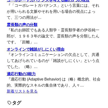
『「コーポレートガバナンス」という言葉には、それ
が用いられる文脈やそれを用いる場合の視点によっ
て、三つの用法が…
霊長類の声の分類
『私のお師匠でもある人類学・霊長類学者の伊谷純一
郎が、１９６３年の論文で、霊長類の声を分類したん
です。「距離」…
オンラインで雑談がしにくい理由
『オンラインコミュニケーションの欠点として、共通
してあげられているのが「雑談がしにくい」という点
でした。（略）…
適応行動の3能力
『適応行動 (Adaptive Behavior) は（略）概念的、社会
的、実際的なスキルの集合体であり、人々…
新着リストを見る
タグ