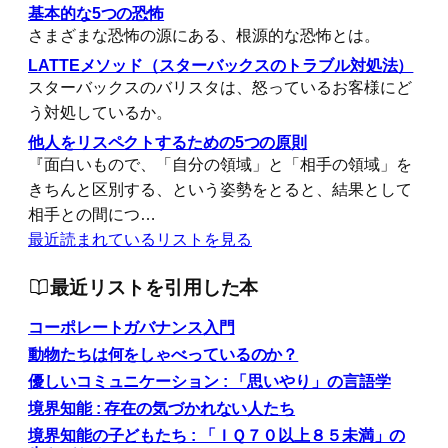
基本的な5つの恐怖
さまざまな恐怖の源にある、根源的な恐怖とは。
LATTEメソッド（スターバックスのトラブル対処法）
スターバックスのバリスタは、怒っているお客様にど
う対処しているか。
他人をリスペクトするための5つの原則
『面白いもので、「自分の領域」と「相手の領域」を
きちんと区別する、という姿勢をとると、結果として
相手との間につ…
最近読まれているリストを見る
最近リストを引用した本
コーポレートガバナンス入門
動物たちは何をしゃべっているのか？
優しいコミュニケーション : 「思いやり」の言語学
境界知能 : 存在の気づかれない人たち
境界知能の子どもたち : 「ＩＱ７０以上８５未満」の