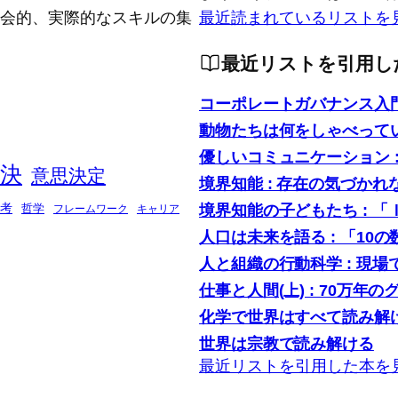
念的、社会的、実際的なスキルの集
最近読まれているリストを
最近リストを引用し
コーポレートガバナンス入
動物たちは何をしゃべって
優しいコミュニケーション 
決
意思決定
境界知能 : 存在の気づかれ
境界知能の子どもたち : 
考
哲学
フレームワーク
キャリア
人口は未来を語る : 「1
人と組織の行動科学 : 現
仕事と人間(上) : 70万年の
化学で世界はすべて読み解け
世界は宗教で読み解ける
最近リストを引用した本を