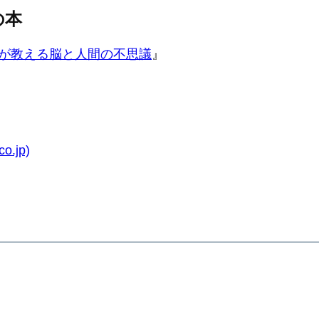
の本
学が教える脳と人間の不思議
』
.jp)