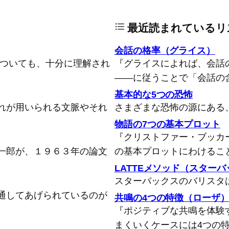
最近読まれているリ
会話の格率（グライス）
についても、十分に理解され
『グライスによれば、会話
――に従うことで「会話の
基本的な5つの恐怖
れが用いられる文脈やそれ
さまざまな恐怖の源にある
物語の7つの基本プロット
『クリストファー・ブッカ
一郎が、１９６３年の論文
の基本プロットにわけるこ
LATTEメソッド（スター
スターバックスのバリスタ
通してあげられているのが
共鳴の4つの特徴（ローザ
『ポジティブな共鳴を体験
まくいくケースには4つの