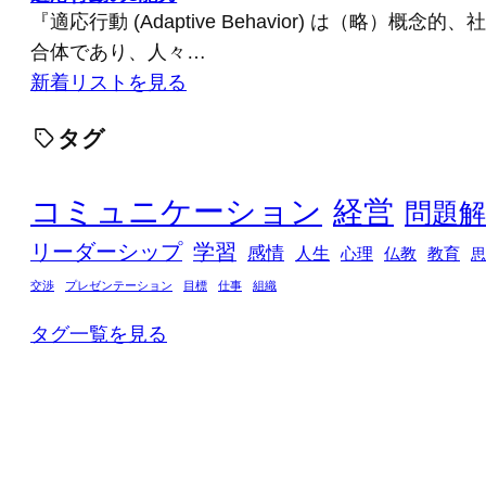
『適応行動 (Adaptive Behavior) は（略）概
合体であり、人々…
新着リストを見る
タグ
コミュニケーション
経営
問題解
リーダーシップ
学習
感情
人生
心理
仏教
教育
思
交渉
プレゼンテーション
目標
仕事
組織
タグ一覧を見る