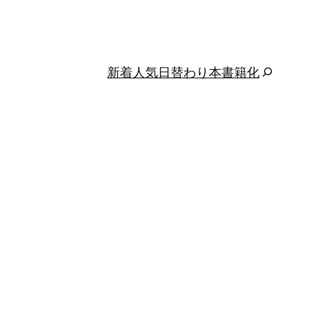
新着
人気
日替わり
本
書籍化