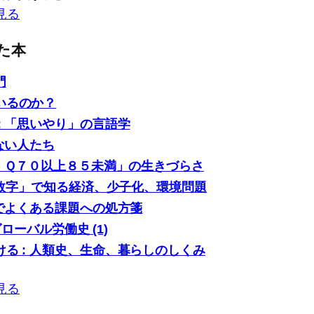
見る
た本
門
いるのか？
: 「思いやり」の言語学
ない人たち
「ＩＱ７０以上８５未満」の生きづらさ
0の数字」で知る経済、少子化、環境問題
場でよくある課題への処方箋
グローバル労働史 (1)
る : 人類史、生命、暮らしのしくみ
見る