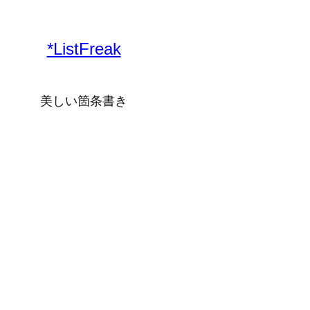
*ListFreak
美しい箇条書き