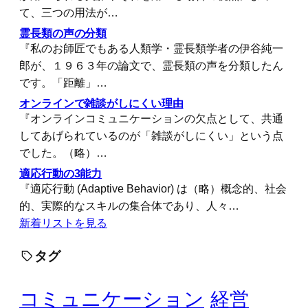
て、三つの用法が…
霊長類の声の分類
『私のお師匠でもある人類学・霊長類学者の伊谷純一
郎が、１９６３年の論文で、霊長類の声を分類したん
です。「距離」…
オンラインで雑談がしにくい理由
『オンラインコミュニケーションの欠点として、共通
してあげられているのが「雑談がしにくい」という点
でした。（略）…
適応行動の3能力
『適応行動 (Adaptive Behavior) は（略）概念的、社会
的、実際的なスキルの集合体であり、人々…
新着リストを見る
タグ
コミュニケーション
経営