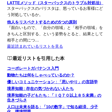
LATTEメソッド（スターバックスのトラブル対処法）
スターバックスのバリスタは、怒っているお客様にど
う対処しているか。
他人をリスペクトするための5つの原則
『面白いもので、「自分の領域」と「相手の領域」を
きちんと区別する、という姿勢をとると、結果として
相手との間につ…
最近読まれているリストを見る
最近リストを引用した本
コーポレートガバナンス入門
動物たちは何をしゃべっているのか？
優しいコミュニケーション : 「思いやり」の言語学
境界知能 : 存在の気づかれない人たち
境界知能の子どもたち : 「ＩＱ７０以上８５未満」の
生きづらさ
人口は未来を語る : 「10の数字」で知る経済、少子
化、環境問題