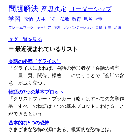
問題解決
意思決定
リーダーシップ
学習
感情
人生
心理
仏教
教育
思考
哲学
フレームワーク
キャリア
交渉
プレゼンテーション
目標
仕事
組織
タグ一覧を見る
最近読まれているリスト
会話の格率（グライス）
『グライスによれば、会話の参加者が「会話の格率」
――量、質、関係、様態――に従うことで「会話の含
意」が成り立つ…
物語の7つの基本プロット
『クリストファー・ブッカー（略）はすべての文学作
品、すべての物語は７つの基本プロットにわけること
ができるという…
基本的な5つの恐怖
さまざまな恐怖の源にある、根源的な恐怖とは。