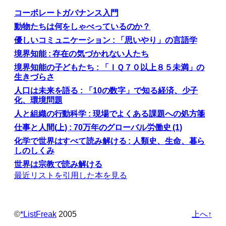
コーポレートガバナンス入門
動物たちは何をしゃべっているのか？
優しいコミュニケーション : 「思いやり」の言語学
境界知能 : 存在の気づかれない人たち
境界知能の子どもたち : 「ＩＱ７０以上８５未満」の
生きづらさ
人口は未来を語る : 「10の数字」で知る経済、少子
化、環境問題
人と組織の行動科学 : 現場でよくある課題への処方箋
仕事と人間(上) : 70万年のグローバル労働史 (1)
化学で世界はすべて読み解ける : 人類史、生命、暮ら
しのしくみ
世界は宗教で読み解ける
最近リストを引用した本を見る
©️
*ListFreak
2005
上へ↑