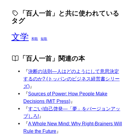
「百人一首」と共に使われている
タグ
文学
和歌
短歌
「百人一首」関連の本
『
決断の法則―人はどのようにして意思決定
するのか? (トッパンのビジネス経営書シリー
ズ)
』
『
Sources of Power: How People Make
Decisions (MIT Press)
』
『
すごい!自己啓発—「夢」をバージョンアッ
プしろ!
』
『
A Whole New Mind: Why Right-Brainers Will
Rule the Future
』