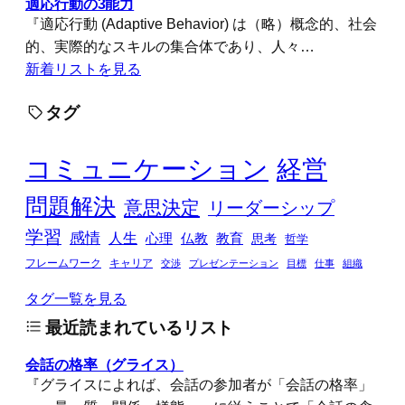
適応行動の3能力
『適応行動 (Adaptive Behavior) は（略）概念的、社会
的、実際的なスキルの集合体であり、人々…
新着リストを見る
タグ
コミュニケーション
経営
問題解決
意思決定
リーダーシップ
学習
感情
人生
心理
仏教
教育
思考
哲学
フレームワーク
キャリア
交渉
プレゼンテーション
目標
仕事
組織
タグ一覧を見る
最近読まれているリスト
会話の格率（グライス）
『グライスによれば、会話の参加者が「会話の格率」