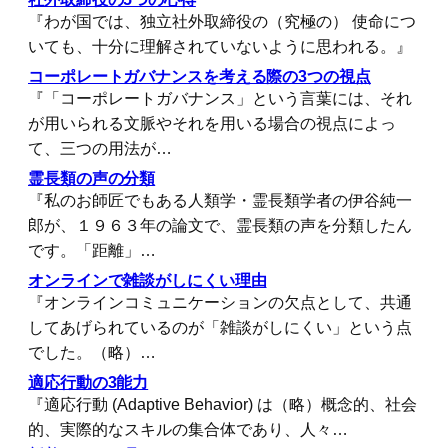
『わが国では、独立社外取締役の（究極の） 使命につ
いても、十分に理解されていないように思われる。』
コーポレートガバナンスを考える際の3つの視点
『「コーポレートガバナンス」という言葉には、それ
が用いられる文脈やそれを用いる場合の視点によっ
て、三つの用法が…
霊長類の声の分類
『私のお師匠でもある人類学・霊長類学者の伊谷純一
郎が、１９６３年の論文で、霊長類の声を分類したん
です。「距離」…
オンラインで雑談がしにくい理由
『オンラインコミュニケーションの欠点として、共通
してあげられているのが「雑談がしにくい」という点
でした。（略）…
適応行動の3能力
『適応行動 (Adaptive Behavior) は（略）概念的、社会
的、実際的なスキルの集合体であり、人々…