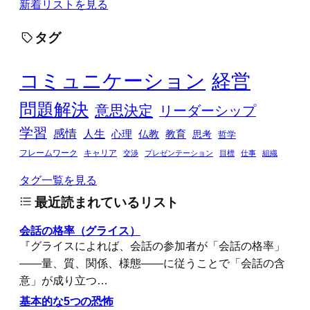
新着リストを見る
タグ
コミュニケーション
経営
問題解決
意思決定
リーダーシップ
学習
感情
人生
心理
仏教
教育
思考
哲学
フレームワーク
キャリア
交渉
プレゼンテーション
目標
仕事
組織
タグ一覧を見る
最近読まれているリスト
会話の格率（グライス）
『グライスによれば、会話の参加者が「会話の格率」
――量、質、関係、様態――に従うことで「会話の含
意」が成り立つ…
基本的な5つの恐怖