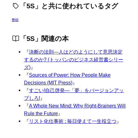
「5S」と共に使われているタグ
整頓
「5S」関連の本
『
決断の法則―人はどのようにして意思決定
するのか? (トッパンのビジネス経営書シリー
ズ)
』
『
Sources of Power: How People Make
Decisions (MIT Press)
』
『
すごい!自己啓発—「夢」をバージョンアッ
プしろ!
』
『
A Whole New Mind: Why Right-Brainers Will
Rule the Future
』
『
リスト化仕事術 : 毎日使えて一生役立つ
』