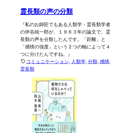
霊長類の声の分類
『私のお師匠でもある人類学・霊長類学者
の伊谷純一郎が、１９６３年の論文で、霊
長類の声を分類したんです。「距離」と
「感情の強度」という２つの軸によって４
つに分けたんですね。』
コミュニケーション
, 
人類学
, 
分類
, 
感情
, 
霊長類