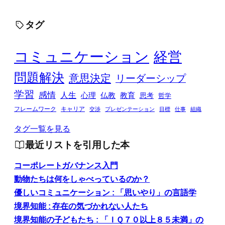
タグ
コミュニケーション
経営
問題解決
意思決定
リーダーシップ
学習
感情
人生
心理
仏教
教育
思考
哲学
フレームワーク
キャリア
交渉
プレゼンテーション
目標
仕事
組織
タグ一覧を見る
最近リストを引用した本
コーポレートガバナンス入門
動物たちは何をしゃべっているのか？
優しいコミュニケーション : 「思いやり」の言語学
境界知能 : 存在の気づかれない人たち
境界知能の子どもたち : 「ＩＱ７０以上８５未満」の