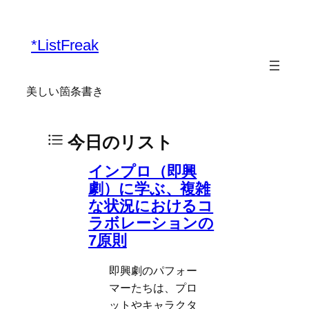
*ListFreak
美しい箇条書き
今日のリスト
インプロ（即興
劇）に学ぶ、複雑
な状況におけるコ
ラボレーションの
7原則
即興劇のパフォー
マーたちは、プロ
ットやキャラクタ