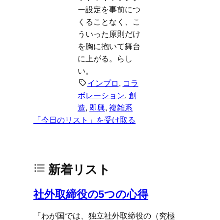
ー設定を事前につ
くることなく、こ
ういった原則だけ
を胸に抱いて舞台
に上がる。らし
い。
インプロ
, 
コラ
ボレーション
, 
創
造
, 
即興
, 
複雑系
「今日のリスト」を受け取る
新着リスト
社外取締役の5つの心得
『わが国では、独立社外取締役の（究極