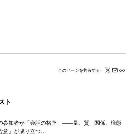
X
メール
このページの情報をクリップボードにコピーする
このページを共有する：
スト
の参加者が「会話の格率」――量、質、関係、様態
含意」が成り立つ…