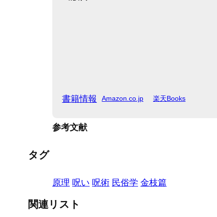
書籍情報
Amazon.co.jp
楽天Books
参考文献
タグ
原理
呪い
呪術
民俗学
金枝篇
関連リスト