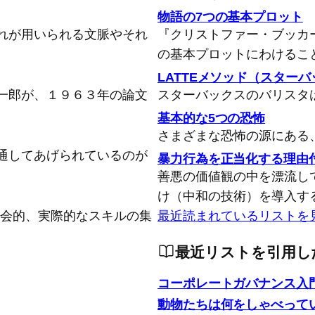
物語の7つの基本プロット
れが用いられる文脈やそれ
『クリストファー・ブッカ
の基本プロットにわけるこ
LATTEメソッド（スター
一郎が、１９６３年の論文
スターバックスのバリスタ
基本的な5つの恐怖
さまざまな恐怖の源にある
通してあげられているのが
暴力行為を正当化する理由
善悪の価値観の中を漂流し
け（中和の技術）を導入す
念的、社会的、実際的なスキルの集
最近読まれているリストを
最近リストを引用し
コーポレートガバナンス入
動物たちは何をしゃべって