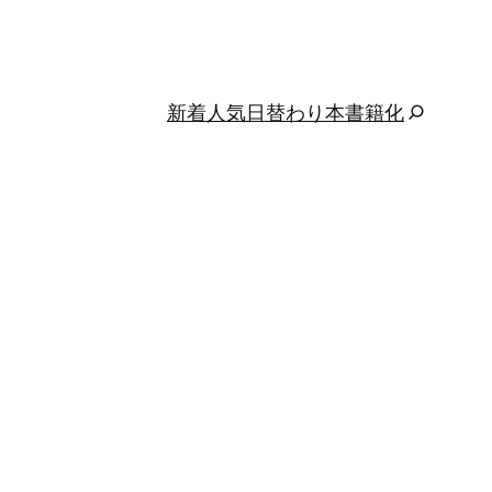
新着
人気
日替わり
本
書籍化