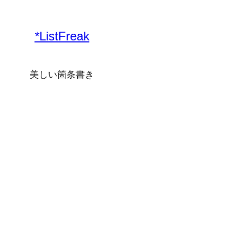
内
容
*ListFreak
を
ス
キ
美しい箇条書き
ッ
プ