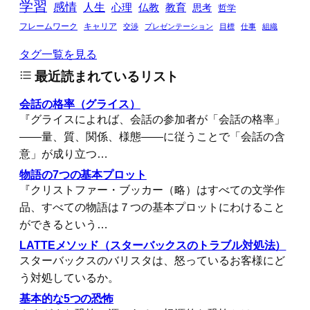
学習
感情
人生
心理
仏教
教育
思考
哲学
フレームワーク
キャリア
交渉
プレゼンテーション
目標
仕事
組織
タグ一覧を見る
最近読まれているリスト
会話の格率（グライス）
『グライスによれば、会話の参加者が「会話の格率」
――量、質、関係、様態――に従うことで「会話の含
意」が成り立つ…
物語の7つの基本プロット
『クリストファー・ブッカー（略）はすべての文学作
品、すべての物語は７つの基本プロットにわけること
ができるという…
LATTEメソッド（スターバックスのトラブル対処法）
スターバックスのバリスタは、怒っているお客様にど
う対処しているか。
基本的な5つの恐怖