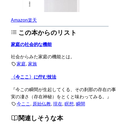
Amazon
楽天
この本からのリスト
家庭の社会的な機能
社会からみた家庭の機能とは。
家庭
, 
家族
〈今ここ〉に佇む技法
『今この瞬間が生起してくる、その刹那の存在の事
実の凄さ（存在神秘）をとくと味わってみる。』
今ここ
, 
原始仏教
, 
現在
, 
瞑想
, 
瞬間
関連しそうな本