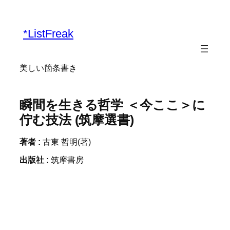
内
容
*ListFreak
を
ス
キ
美しい箇条書き
ッ
プ
瞬間を生きる哲学 ＜今ここ＞に
佇む技法 (筑摩選書)
著者 :
古東 哲明(著)
出版社 :
筑摩書房