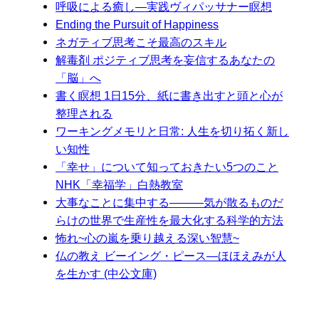
呼吸による癒し―実践ヴィパッサナー瞑想
Ending the Pursuit of Happiness
ネガティブ思考こそ最高のスキル
解毒剤 ポジティブ思考を妄信するあなたの
「脳」へ
書く瞑想 1日15分、紙に書き出すと頭と心が
整理される
ワーキングメモリと日常: 人生を切り拓く新し
い知性
「幸せ」について知っておきたい5つのこと
NHK「幸福学」白熱教室
大事なことに集中する―――気が散るものだ
らけの世界で生産性を最大化する科学的方法
怖れ~心の嵐を乗り越える深い智慧~
仏の教え ビーイング・ピース―ほほえみが人
を生かす (中公文庫)