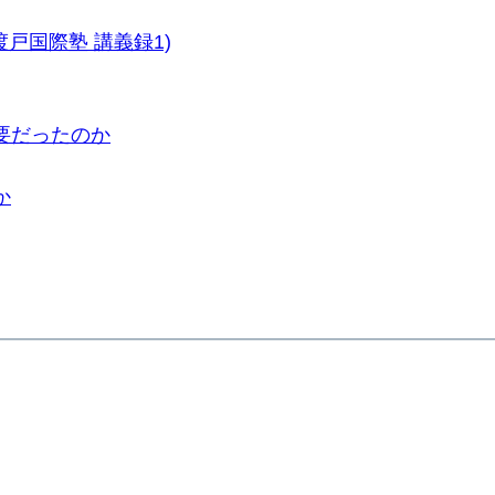
戸国際塾 講義録1)
要だったのか
か