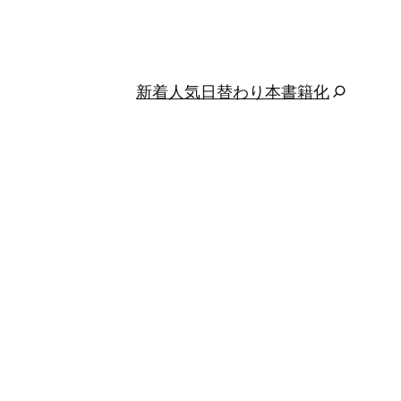
新着
人気
日替わり
本
書籍化