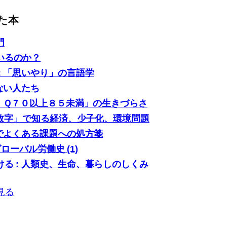
た本
門
いるのか？
: 「思いやり」の言語学
ない人たち
「ＩＱ７０以上８５未満」の生きづらさ
0の数字」で知る経済、少子化、環境問題
場でよくある課題への処方箋
グローバル労働史 (1)
る : 人類史、生命、暮らしのしくみ
見る