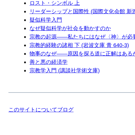
ロスト・シンボル 上
リーダーシップと国際性 (国際文化会館 新渡
疑似科学入門
なぜ疑似科学が社会を動かすのか
宗教の起源――私たちにはなぜ〈神〉が必
宗教的経験の諸相 下 (岩波文庫 青 640-3)
物事のなぜ――原因を探る道に正解はある
善と悪の経済学
宗教学入門 (講談社学術文庫)
このサイトについて
ブログ