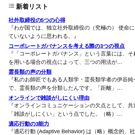
新着リスト
社外取締役の5つの心得
『わが国では、独立社外取締役の（究極の） 使命
ていないように思われる。』
コーポレートガバナンスを考える際の3つの視点
『「コーポレートガバナンス」という言葉には、そ
を用いる場合の視点によって、三つの用法が…
霊長類の声の分類
『私のお師匠でもある人類学・霊長類学者の伊谷純
で、霊長類の声を分類したんです。「距離」…
オンラインで雑談がしにくい理由
『オンラインコミュニケーションの欠点として、共
「雑談がしにくい」という点でした。（略）…
適応行動の3能力
『適応行動 (Adaptive Behavior) は（略）概