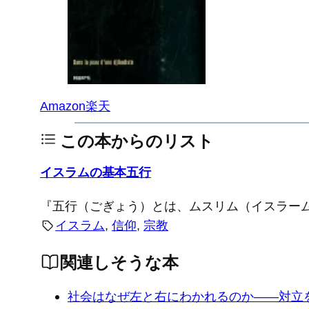
Amazon
楽天
この本からのリスト
イスラムの基本五行
『五行（ごぎょう）とは、ムスリム（イスラー
イスラム
, 
信仰
, 
宗教
関連しそうな本
社会はなぜ左と右にわかれるのか――対立