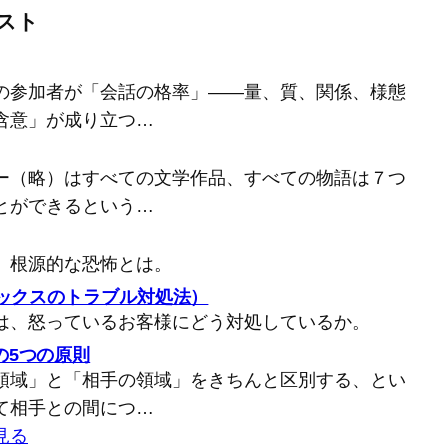
スト
の参加者が「会話の格率」――量、質、関係、様態
含意」が成り立つ…
ー（略）はすべての文学作品、すべての物語は７つ
とができるという…
、根源的な恐怖とは。
バックスのトラブル対処法）
は、怒っているお客様にどう対処しているか。
の5つの原則
領域」と「相手の領域」をきちんと区別する、とい
て相手との間につ…
見る