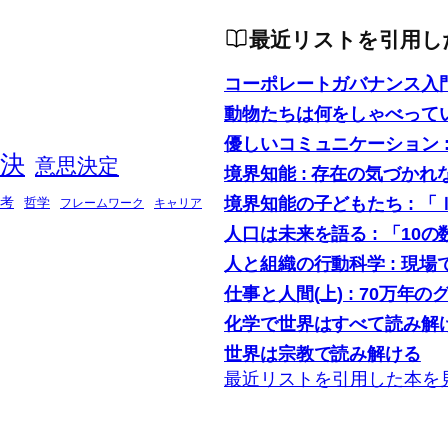
最近リストを引用し
コーポレートガバナンス入
動物たちは何をしゃべって
優しいコミュニケーション 
決
意思決定
境界知能 : 存在の気づかれ
境界知能の子どもたち : 
考
哲学
フレームワーク
キャリア
人口は未来を語る : 「1
人と組織の行動科学 : 現
仕事と人間(上) : 70万年の
化学で世界はすべて読み解け
世界は宗教で読み解ける
最近リストを引用した本を