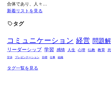
合体であり、人々…
新着リストを見る
タグ
コミュニケーション
経営
問題解
リーダーシップ
学習
感情
人生
心理
仏教
教育
思
交渉
プレゼンテーション
目標
仕事
組織
タグ一覧を見る