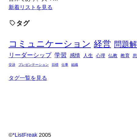
新着リストを見る
タグ
コミュニケーション
経営
問題解
リーダーシップ
学習
感情
人生
心理
仏教
教育
思
交渉
プレゼンテーション
目標
仕事
組織
タグ一覧を見る
©️
*ListFreak
2005