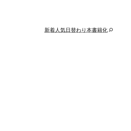
新着
人気
日替わり
本
書籍化