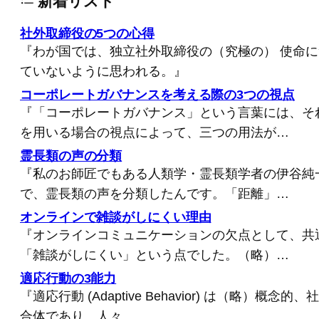
新着リスト
社外取締役の5つの心得
『わが国では、独立社外取締役の（究極の） 使命
ていないように思われる。』
コーポレートガバナンスを考える際の3つの視点
『「コーポレートガバナンス」という言葉には、そ
を用いる場合の視点によって、三つの用法が…
霊長類の声の分類
『私のお師匠でもある人類学・霊長類学者の伊谷純
で、霊長類の声を分類したんです。「距離」…
オンラインで雑談がしにくい理由
『オンラインコミュニケーションの欠点として、共
「雑談がしにくい」という点でした。（略）…
適応行動の3能力
『適応行動 (Adaptive Behavior) は（略）概
合体であり、人々…