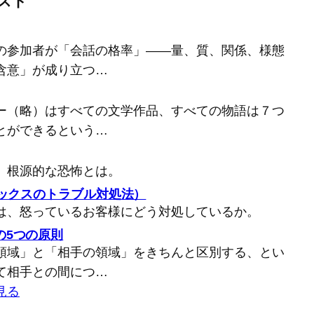
スト
の参加者が「会話の格率」――量、質、関係、様態
含意」が成り立つ…
ー（略）はすべての文学作品、すべての物語は７つ
とができるという…
、根源的な恐怖とは。
バックスのトラブル対処法）
は、怒っているお客様にどう対処しているか。
の5つの原則
領域」と「相手の領域」をきちんと区別する、とい
て相手との間につ…
見る