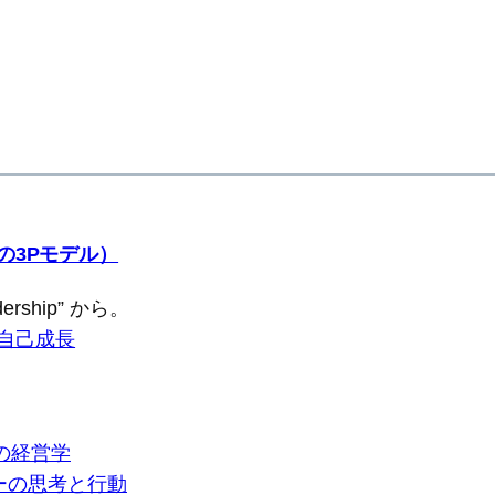
の3Pモデル）
adership” から。
自己成長
の経営学
ダーの思考と行動