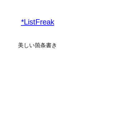
内
容
*ListFreak
を
ス
キ
美しい箇条書き
ッ
プ