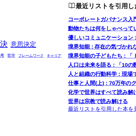
最近リストを引用し
コーポレートガバナンス入
動物たちは何をしゃべって
優しいコミュニケーション 
決
意思決定
境界知能 : 存在の気づかれ
境界知能の子どもたち : 
考
哲学
フレームワーク
キャリア
人口は未来を語る : 「1
人と組織の行動科学 : 現
仕事と人間(上) : 70万年の
化学で世界はすべて読み解け
世界は宗教で読み解ける
最近リストを引用した本を