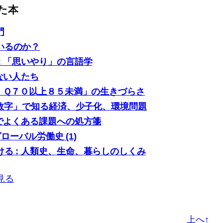
た本
門
いるのか？
: 「思いやり」の言語学
ない人たち
「ＩＱ７０以上８５未満」の生きづらさ
0の数字」で知る経済、少子化、環境問題
場でよくある課題への処方箋
グローバル労働史 (1)
る : 人類史、生命、暮らしのしくみ
見る
上へ↑