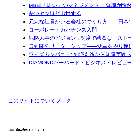
MBB:「思い」のマネジメント ―知識創
悪いヤツほど出世する
元気な社員がいる会社のつくり方 「日本
コーポレートガバナンス入門
戦略人事のビジョン : 制度で縛るな、スト
最難関のリーダーシップ――変革をやり遂
ワイズカンパニー: 知識創造から知識実践
DIAMONDハーバード・ビジネス・レビュー 
このサイトについて
ブログ