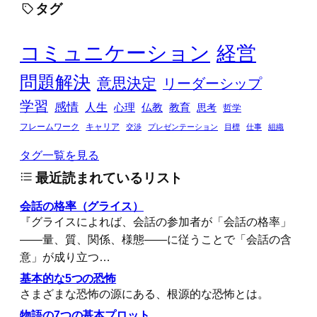
タグ
コミュニケーション
経営
問題解決
意思決定
リーダーシップ
学習
感情
人生
心理
仏教
教育
思考
哲学
フレームワーク
キャリア
交渉
プレゼンテーション
目標
仕事
組織
タグ一覧を見る
最近読まれているリスト
会話の格率（グライス）
『グライスによれば、会話の参加者が「会話の格率」
――量、質、関係、様態――に従うことで「会話の含
意」が成り立つ…
基本的な5つの恐怖
さまざまな恐怖の源にある、根源的な恐怖とは。
物語の7つの基本プロット