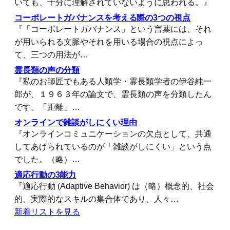
いても、十分に理解されていないように思われる。』
コーポレートガバナンスを考える際の3つの視点
『「コーポレートガバナンス」という言葉には、それ
が用いられる文脈やそれを用いる場合の視点によっ
て、三つの用法が…
霊長類の声の分類
『私のお師匠でもある人類学・霊長類学者の伊谷純一
郎が、１９６３年の論文で、霊長類の声を分類したん
です。「距離」…
オンラインで雑談がしにくい理由
『オンラインコミュニケーションの欠点として、共通
してあげられているのが「雑談がしにくい」という点
でした。（略）…
適応行動の3能力
『適応行動 (Adaptive Behavior) は（略）概念的、社会
的、実際的なスキルの集合体であり、人々…
新着リストを見る