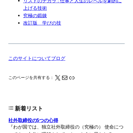
リストのチカラ : 仕事と人生のレベルを劇的に
上げる技術
究極の鍛錬
改訂版 学びの技
このサイトについて
ブログ
X
メール
このページの情報をクリップボードにコピーする
このページを共有する：
新着リスト
社外取締役の5つの心得
『わが国では、独立社外取締役の（究極の） 使命につ