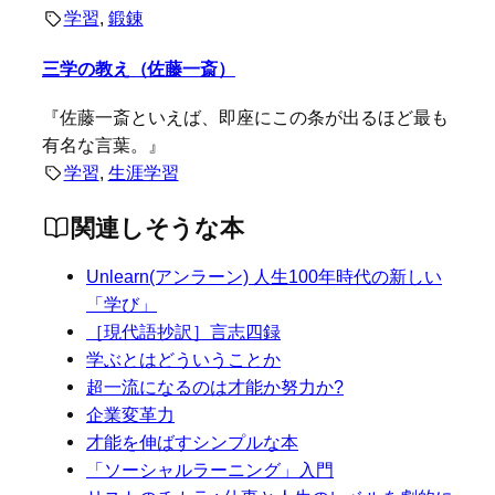
学習
, 
鍛錬
三学の教え（佐藤一斎）
『佐藤一斎といえば、即座にこの条が出るほど最も
有名な言葉。』
学習
, 
生涯学習
関連しそうな本
Unlearn(アンラーン) 人生100年時代の新しい
「学び」
［現代語抄訳］言志四録
学ぶとはどういうことか
超一流になるのは才能か努力か?
企業変革力
才能を伸ばすシンプルな本
「ソーシャルラーニング」入門