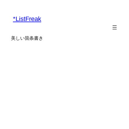
内
容
*ListFreak
を
ス
キ
美しい箇条書き
ッ
プ