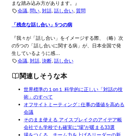
まな踏み込み方があります。』
会議
, 
問い
, 
対話
, 
話し合い
, 
質問
「残念な話し合い」5つの病
『我々が「話し合い」をイメージする際、（略）次
の5つの「話し合いに関する病」が、日本全国で発
生しているように感…
会議
, 
対話
, 
決断
, 
話し合い
関連しそうな本
世界標準の１on１ 科学的に正しい「対話の技
術」のすべて
オフサイトミーティング : 仕事の価値を高める
会議
そのまま使える アイスブレイクのアイデア帳
会社でも学校でも確実に“場”が暖まる33選
場をつくる チーム力を上げるリーダーの新