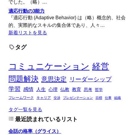
でした。（略）…
適応行動の3能力
『適応行動 (Adaptive Behavior) は（略）概念的、社会
的、実際的なスキルの集合体であり、人々…
新着リストを見る
タグ
コミュニケーション
経営
問題解決
意思決定
リーダーシップ
学習
感情
人生
心理
仏教
教育
思考
哲学
フレームワーク
キャリア
交渉
プレゼンテーション
目標
仕事
組織
タグ一覧を見る
最近読まれているリスト
会話の格率（グライス）