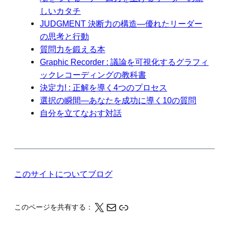
しいカタチ
JUDGMENT 決断力の構造―優れたリーダー
の思考と行動
質問力を鍛える本
Graphic Recorder : 議論を可視化するグラフィ
ックレコーディングの教科書
決定力! : 正解を導く4つのプロセス
選択の瞬間―あなたを成功に導く10の質問
自分を立てなおす対話
このサイトについて
ブログ
X
メール
このページの情報をクリップボードにコピーする
このページを共有する：