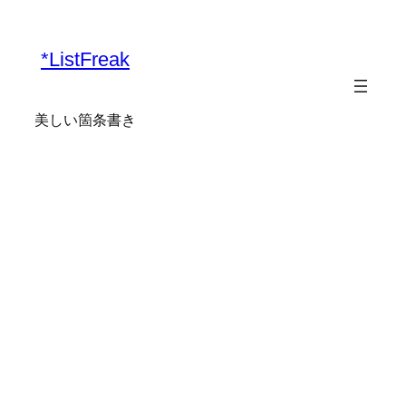
内
容
*ListFreak
を
ス
キ
美しい箇条書き
ッ
プ