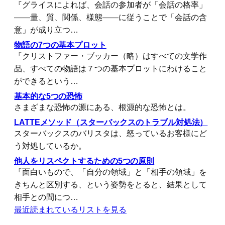
『グライスによれば、会話の参加者が「会話の格率」
――量、質、関係、様態――に従うことで「会話の含
意」が成り立つ…
物語の7つの基本プロット
『クリストファー・ブッカー（略）はすべての文学作
品、すべての物語は７つの基本プロットにわけること
ができるという…
基本的な5つの恐怖
さまざまな恐怖の源にある、根源的な恐怖とは。
LATTEメソッド（スターバックスのトラブル対処法）
スターバックスのバリスタは、怒っているお客様にど
う対処しているか。
他人をリスペクトするための5つの原則
『面白いもので、「自分の領域」と「相手の領域」を
きちんと区別する、という姿勢をとると、結果として
相手との間につ…
最近読まれているリストを見る