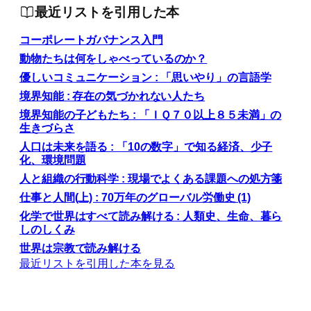
最近リストを引用した本
コーポレートガバナンス入門
動物たちは何をしゃべっているのか？
優しいコミュニケーション : 「思いやり」の言語学
境界知能 : 存在の気づかれない人たち
境界知能の子どもたち : 「ＩＱ７０以上８５未満」の
生きづらさ
人口は未来を語る : 「10の数字」で知る経済、少子
化、環境問題
人と組織の行動科学 : 現場でよくある課題への処方箋
仕事と人間(上) : 70万年のグローバル労働史 (1)
化学で世界はすべて読み解ける : 人類史、生命、暮ら
しのしくみ
世界は宗教で読み解ける
最近リストを引用した本を見る