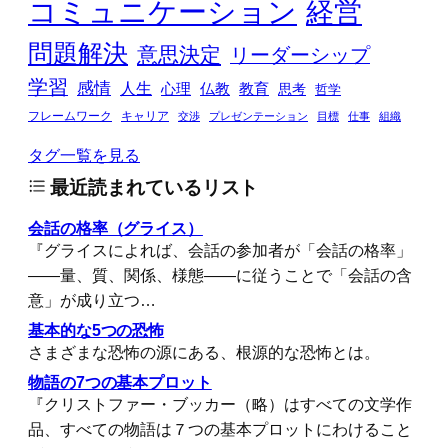
コミュニケーション
経営
問題解決
意思決定
リーダーシップ
学習
感情
人生
心理
仏教
教育
思考
哲学
フレームワーク
キャリア
交渉
プレゼンテーション
目標
仕事
組織
タグ一覧を見る
最近読まれているリスト
会話の格率（グライス）
『グライスによれば、会話の参加者が「会話の格率」
――量、質、関係、様態――に従うことで「会話の含
意」が成り立つ…
基本的な5つの恐怖
さまざまな恐怖の源にある、根源的な恐怖とは。
物語の7つの基本プロット
『クリストファー・ブッカー（略）はすべての文学作
品、すべての物語は７つの基本プロットにわけること