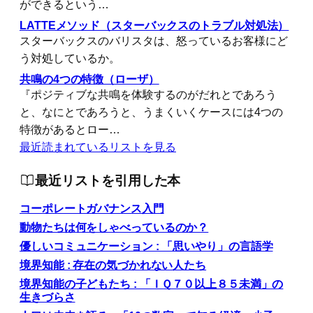
ができるという…
LATTEメソッド（スターバックスのトラブル対処法）
スターバックスのバリスタは、怒っているお客様にど
う対処しているか。
共鳴の4つの特徴（ローザ）
『ポジティブな共鳴を体験するのがだれとであろう
と、なにとであろうと、うまくいくケースには4つの
特徴があるとロー…
最近読まれているリストを見る
最近リストを引用した本
コーポレートガバナンス入門
動物たちは何をしゃべっているのか？
優しいコミュニケーション : 「思いやり」の言語学
境界知能 : 存在の気づかれない人たち
境界知能の子どもたち : 「ＩＱ７０以上８５未満」の
生きづらさ