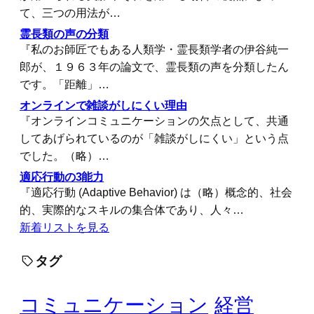
て、三つの用法が…
霊長類の声の分類
『私のお師匠でもある人類学・霊長類学者の伊谷純一
郎が、１９６３年の論文で、霊長類の声を分類したん
です。「距離」…
オンラインで雑談がしにくい理由
『オンラインコミュニケーションの欠点として、共通
してあげられているのが「雑談がしにくい」という点
でした。（略）…
適応行動の3能力
『適応行動 (Adaptive Behavior) は（略）概念的、社会
的、実際的なスキルの集合体であり、人々…
新着リストを見る
タグ
コミュニケーション
経営