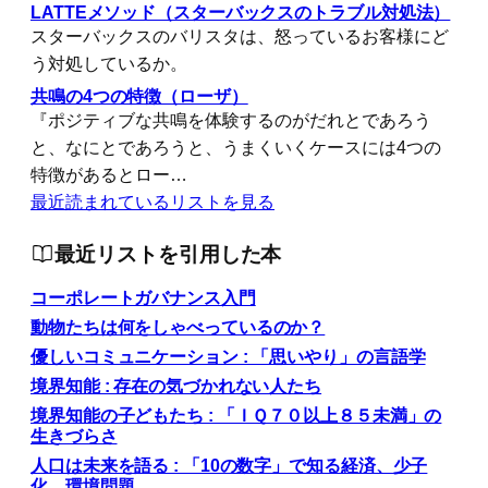
LATTEメソッド（スターバックスのトラブル対処法）
スターバックスのバリスタは、怒っているお客様にど
う対処しているか。
共鳴の4つの特徴（ローザ）
『ポジティブな共鳴を体験するのがだれとであろう
と、なにとであろうと、うまくいくケースには4つの
特徴があるとロー…
最近読まれているリストを見る
最近リストを引用した本
コーポレートガバナンス入門
動物たちは何をしゃべっているのか？
優しいコミュニケーション : 「思いやり」の言語学
境界知能 : 存在の気づかれない人たち
境界知能の子どもたち : 「ＩＱ７０以上８５未満」の
生きづらさ
人口は未来を語る : 「10の数字」で知る経済、少子
化、環境問題