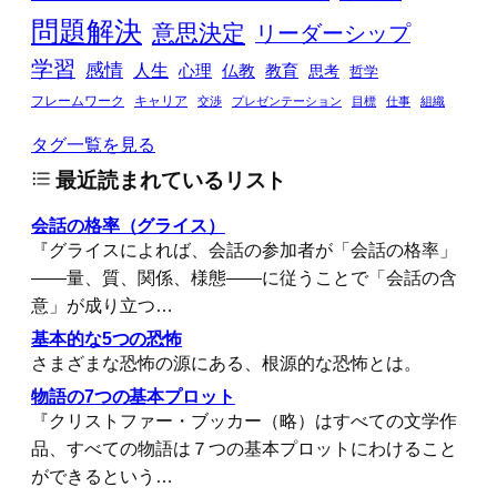
問題解決
意思決定
リーダーシップ
学習
感情
人生
心理
仏教
教育
思考
哲学
フレームワーク
キャリア
交渉
プレゼンテーション
目標
仕事
組織
タグ一覧を見る
最近読まれているリスト
会話の格率（グライス）
『グライスによれば、会話の参加者が「会話の格率」
――量、質、関係、様態――に従うことで「会話の含
意」が成り立つ…
基本的な5つの恐怖
さまざまな恐怖の源にある、根源的な恐怖とは。
物語の7つの基本プロット
『クリストファー・ブッカー（略）はすべての文学作
品、すべての物語は７つの基本プロットにわけること
ができるという…