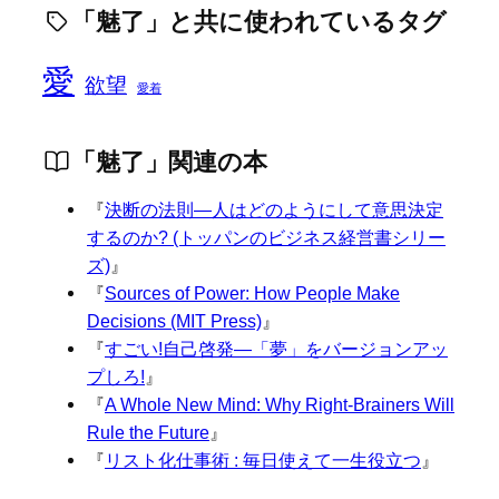
「魅了」と共に使われているタグ
愛
欲望
愛着
「魅了」関連の本
『
決断の法則―人はどのようにして意思決定
するのか? (トッパンのビジネス経営書シリー
ズ)
』
『
Sources of Power: How People Make
Decisions (MIT Press)
』
『
すごい!自己啓発—「夢」をバージョンアッ
プしろ!
』
『
A Whole New Mind: Why Right-Brainers Will
Rule the Future
』
『
リスト化仕事術 : 毎日使えて一生役立つ
』