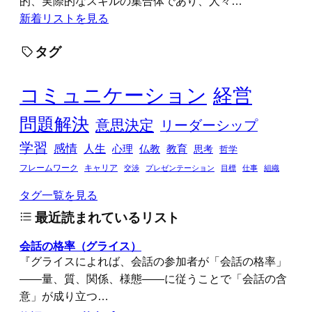
的、実際的なスキルの集合体であり、人々…
新着リストを見る
タグ
コミュニケーション
経営
問題解決
意思決定
リーダーシップ
学習
感情
人生
心理
仏教
教育
思考
哲学
フレームワーク
キャリア
交渉
プレゼンテーション
目標
仕事
組織
タグ一覧を見る
最近読まれているリスト
会話の格率（グライス）
『グライスによれば、会話の参加者が「会話の格率」
――量、質、関係、様態――に従うことで「会話の含
意」が成り立つ…