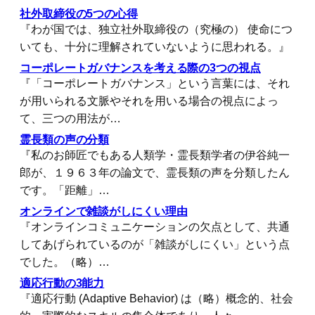
社外取締役の5つの心得
『わが国では、独立社外取締役の（究極の） 使命につ
いても、十分に理解されていないように思われる。』
コーポレートガバナンスを考える際の3つの視点
『「コーポレートガバナンス」という言葉には、それ
が用いられる文脈やそれを用いる場合の視点によっ
て、三つの用法が…
霊長類の声の分類
『私のお師匠でもある人類学・霊長類学者の伊谷純一
郎が、１９６３年の論文で、霊長類の声を分類したん
です。「距離」…
オンラインで雑談がしにくい理由
『オンラインコミュニケーションの欠点として、共通
してあげられているのが「雑談がしにくい」という点
でした。（略）…
適応行動の3能力
『適応行動 (Adaptive Behavior) は（略）概念的、社会