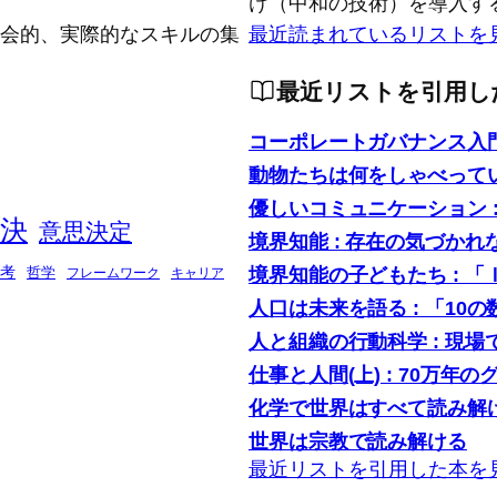
け（中和の技術）を導入す
念的、社会的、実際的なスキルの集
最近読まれているリストを
最近リストを引用し
コーポレートガバナンス入
動物たちは何をしゃべって
優しいコミュニケーション 
決
意思決定
境界知能 : 存在の気づかれ
境界知能の子どもたち : 
考
哲学
フレームワーク
キャリア
人口は未来を語る : 「1
人と組織の行動科学 : 現
仕事と人間(上) : 70万年の
化学で世界はすべて読み解け
世界は宗教で読み解ける
最近リストを引用した本を