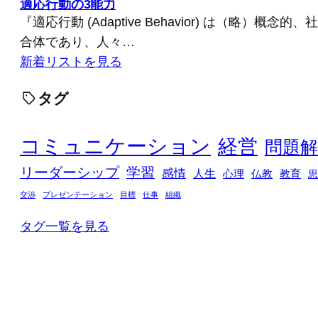
適応行動の3能力
『適応行動 (Adaptive Behavior) は（略）概
合体であり、人々…
新着リストを見る
タグ
コミュニケーション
経営
問題解
リーダーシップ
学習
感情
人生
心理
仏教
教育
思
交渉
プレゼンテーション
目標
仕事
組織
タグ一覧を見る