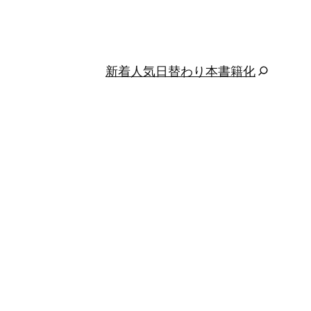
新着
人気
日替わり
本
書籍化