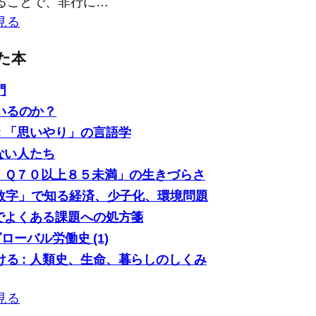
ることで、非行に…
見る
た本
門
いるのか？
: 「思いやり」の言語学
ない人たち
「ＩＱ７０以上８５未満」の生きづらさ
0の数字」で知る経済、少子化、環境問題
場でよくある課題への処方箋
グローバル労働史 (1)
る : 人類史、生命、暮らしのしくみ
見る