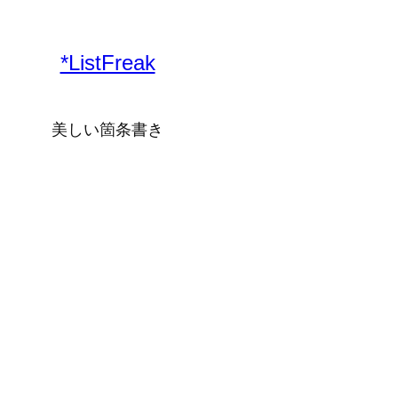
*ListFreak
美しい箇条書き