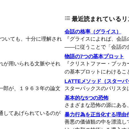
最近読まれているリ
会話の格率（グライス）
についても、十分に理解され
『グライスによれば、会話
――に従うことで「会話の
物語の7つの基本プロット
れが用いられる文脈やそれ
『クリストファー・ブッカ
の基本プロットにわけるこ
LATTEメソッド（スター
一郎が、１９６３年の論文
スターバックスのバリスタ
基本的な5つの恐怖
さまざまな恐怖の源にある
通してあげられているのが
暴力行為を正当化する理由
善悪の価値観の中を漂流し