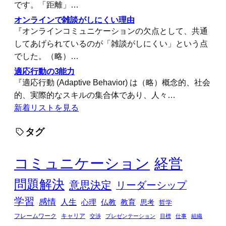
です。「距離」…
オンラインで雑談がしにくい理由
『オンラインコミュニケーションの欠点として、共通
してあげられているのが「雑談がしにくい」という点
でした。（略）…
適応行動の3能力
『適応行動 (Adaptive Behavior) は（略）概念的、社会
的、実際的なスキルの集合体であり、人々…
新着リストを見る
タグ
コミュニケーション
経営
問題解決
意思決定
リーダーシップ
学習
感情
人生
心理
仏教
教育
思考
哲学
フレームワーク
キャリア
交渉
プレゼンテーション
目標
仕事
組織