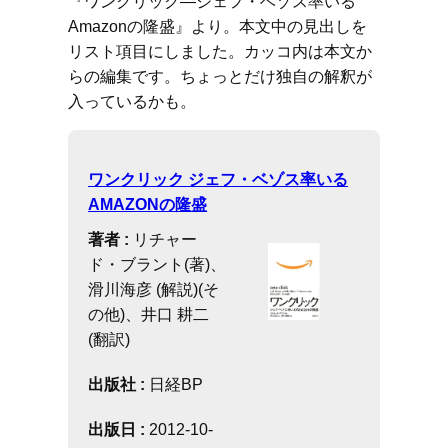
『ワンクリック―ジェフ・ベゾス率いる
Amazonの隆盛』より。本文中の見出しを
リスト項目にしました。カッコ内は本文か
らの編集です。ちょっとだけ独自の解釈が
入っているかも。
ワンクリック ジェフ・ベゾス率いる
AMAZONの隆盛
著者 :
リチャー
ド・ブラント(著)、
滑川海彦 (解説)(そ
の他)、井口 耕二
(翻訳)
出版社 :
日経BP
出版日 :
2012-10-