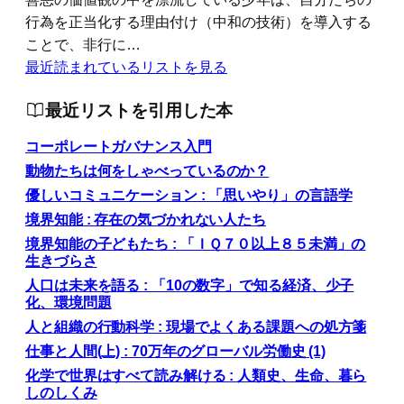
行為を正当化する理由付け（中和の技術）を導入する
ことで、非行に…
最近読まれているリストを見る
最近リストを引用した本
コーポレートガバナンス入門
動物たちは何をしゃべっているのか？
優しいコミュニケーション : 「思いやり」の言語学
境界知能 : 存在の気づかれない人たち
境界知能の子どもたち : 「ＩＱ７０以上８５未満」の
生きづらさ
人口は未来を語る : 「10の数字」で知る経済、少子
化、環境問題
人と組織の行動科学 : 現場でよくある課題への処方箋
仕事と人間(上) : 70万年のグローバル労働史 (1)
化学で世界はすべて読み解ける : 人類史、生命、暮ら
しのしくみ