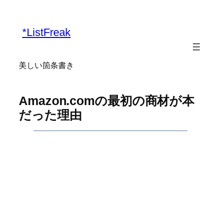
内
容
*ListFreak
を
ス
キ
美しい箇条書き
ッ
プ
Amazon.comの最初の商材が本
だった理由