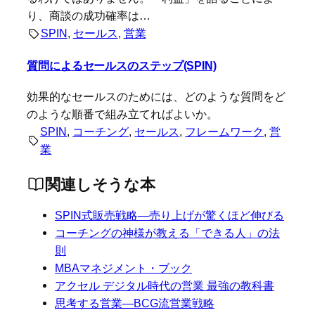
り、商談の成功確率は…
SPIN
, 
セールス
, 
営業
質問によるセールスのステップ(SPIN)
効果的なセールスのためには、どのような質問をど
のような順番で組み立てればよいか。
SPIN
, 
コーチング
, 
セールス
, 
フレームワーク
, 
営
業
関連しそうな本
SPIN式販売戦略―売り上げが驚くほど伸びる
コーチングの神様が教える「できる人」の法
則
MBAマネジメント・ブック
アクセル デジタル時代の営業 最強の教科書
思考する営業―BCG流営業戦略