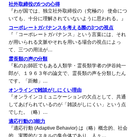
社外取締役の5つの心得
『わが国では、独立社外取締役の（究極の） 使命につ
いても、十分に理解されていないように思われる。』
コーポレートガバナンスを考える際の3つの視点
『「コーポレートガバナンス」という言葉には、それ
が用いられる文脈やそれを用いる場合の視点によっ
て、三つの用法が…
霊長類の声の分類
『私のお師匠でもある人類学・霊長類学者の伊谷純一
郎が、１９６３年の論文で、霊長類の声を分類したん
です。「距離」…
オンラインで雑談がしにくい理由
『オンラインコミュニケーションの欠点として、共通
してあげられているのが「雑談がしにくい」という点
でした。（略）…
適応行動の3能力
『適応行動 (Adaptive Behavior) は（略）概念的、社会
的、実際的なスキルの集合体であり、人々…