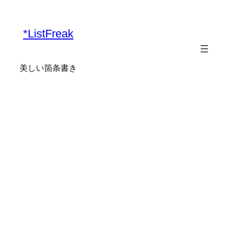
内
容
*ListFreak
を
ス
キ
美しい箇条書き
ッ
プ