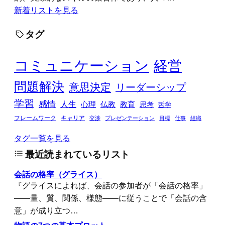
新着リストを見る
タグ
コミュニケーション
経営
問題解決
意思決定
リーダーシップ
学習
感情
人生
心理
仏教
教育
思考
哲学
フレームワーク
キャリア
交渉
プレゼンテーション
目標
仕事
組織
タグ一覧を見る
最近読まれているリスト
会話の格率（グライス）
『グライスによれば、会話の参加者が「会話の格率」
――量、質、関係、様態――に従うことで「会話の含
意」が成り立つ…