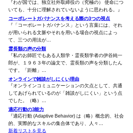
『わが国では、独立社外取締役の（究極の） 使命につ
いても、十分に理解されていないように思われる。』
コーポレートガバナンスを考える際の3つの視点
『「コーポレートガバナンス」という言葉には、それ
が用いられる文脈やそれを用いる場合の視点によっ
て、三つの用法が…
霊長類の声の分類
『私のお師匠でもある人類学・霊長類学者の伊谷純一
郎が、１９６３年の論文で、霊長類の声を分類したん
です。「距離」…
オンラインで雑談がしにくい理由
『オンラインコミュニケーションの欠点として、共通
してあげられているのが「雑談がしにくい」という点
でした。（略）…
適応行動の3能力
『適応行動 (Adaptive Behavior) は（略）概念的、社会
的、実際的なスキルの集合体であり、人々…
新着リストを見る