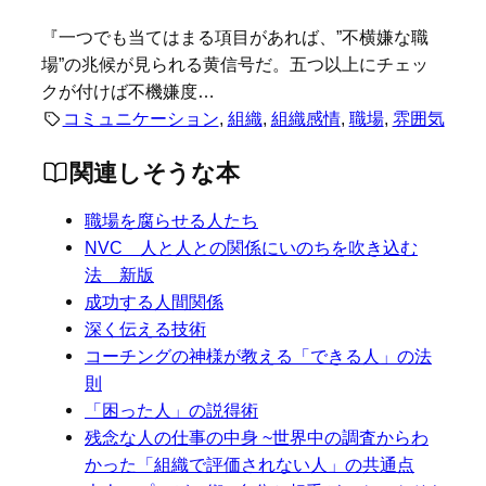
『一つでも当てはまる項目があれば、”不横嫌な職
場”の兆候が見られる黄信号だ。五つ以上にチェッ
クが付けば不機嫌度…
コミュニケーション
, 
組織
, 
組織感情
, 
職場
, 
雰囲気
関連しそうな本
職場を腐らせる人たち
NVC 人と人との関係にいのちを吹き込む
法 新版
成功する人間関係
深く伝える技術
コーチングの神様が教える「できる人」の法
則
「困った人」の説得術
残念な人の仕事の中身 ~世界中の調査からわ
かった「組織で評価されない人」の共通点