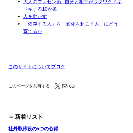
大人のプレゼン術 : 自分と相手がワクワクドキ
ドキする10か条
人を動かす
「依存する人」を「変化を起こす人」にどう
育てるか
このサイトについて
ブログ
X
メール
このページの情報をクリップボードにコピーする
このページを共有する：
新着リスト
社外取締役の5つの心得