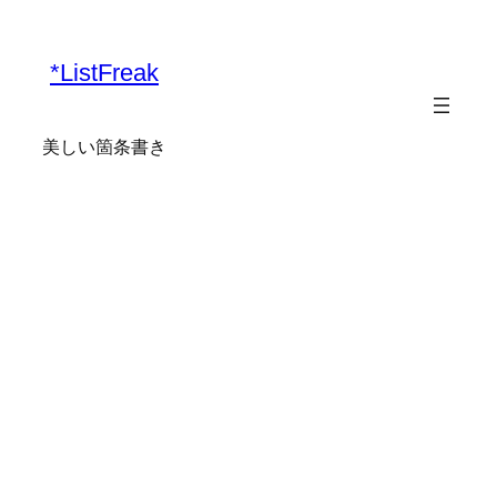
内
容
*ListFreak
を
ス
キ
美しい箇条書き
ッ
プ