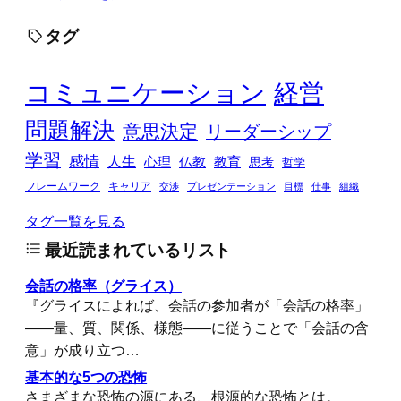
タグ
コミュニケーション
経営
問題解決
意思決定
リーダーシップ
学習
感情
人生
心理
仏教
教育
思考
哲学
フレームワーク
キャリア
交渉
プレゼンテーション
目標
仕事
組織
タグ一覧を見る
最近読まれているリスト
会話の格率（グライス）
『グライスによれば、会話の参加者が「会話の格率」
――量、質、関係、様態――に従うことで「会話の含
意」が成り立つ…
基本的な5つの恐怖
さまざまな恐怖の源にある、根源的な恐怖とは。