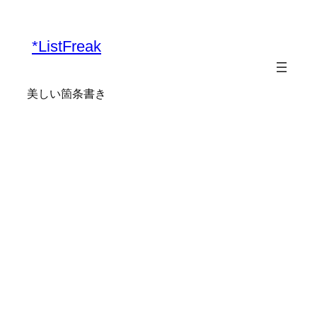
内
容
*ListFreak
を
ス
キ
美しい箇条書き
ッ
プ