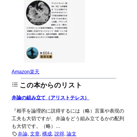
Amazon
楽天
この本からのリスト
弁論の組み立て（アリストテレス）
『相手を論理的に説得するには（略）言葉や表現の
工夫も大切ですが、弁論をどう組み立てるかの配列
も大切です。（略）…
弁論
, 
文章
, 
構成
, 
説得
, 
論文