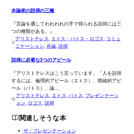
弁論術の説得の三種
『言論を通してわれわれの手で得られる説得には三
つの種類がある。』
アリストテレス
, 
エトス・パトス・ロゴス
, 
コミュ
ニケーション
, 
弁論
, 
説得
説得に必要な3つのアピール
『アリストテレスはこう言っています。「人を説得
するには、倫理的アピール（エトス）、情緒的アピ
ール（パトス）、論…
アリストテレス
, 
エトス
, 
パトス
, 
プレゼンテーシ
ョン
, 
ロゴス
, 
説得
関連しそうな本
ザ・プレゼンテーション