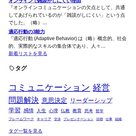
オンラインで雑談がしにくい理由
『オンラインコミュニケーションの欠点として、共通
してあげられているのが「雑談がしにくい」という点
でした。（略）…
適応行動の3能力
『適応行動 (Adaptive Behavior) は（略）概念的、社会
的、実際的なスキルの集合体であり、人々…
新着リストを見る
タグ
コミュニケーション
経営
問題解決
意思決定
リーダーシップ
学習
感情
人生
心理
仏教
教育
思考
哲学
フレームワーク
キャリア
交渉
プレゼンテーション
目標
仕事
組織
タグ一覧を見る