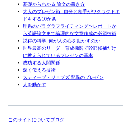
基礎からわかる 論文の書き方
大人のプレゼン術 : 自分と相手がワクワクドキ
ドキする10か条
理系のパラグラフライティング〜レポートか
ら英語論文まで論理的な文章作成の必須技術
説得の科学: 何が人の心を動かすのか
世界最高のリーダー育成機関で幹部候補だけ
に教えられているプレゼンの基本
成功する人間関係
深く伝える技術
スティーブ・ジョブズ 驚異のプレゼン
人を動かす
このサイトについて
ブログ