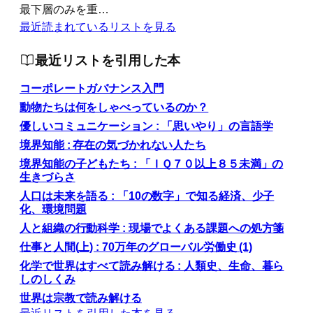
最下層のみを重…
最近読まれているリストを見る
最近リストを引用した本
コーポレートガバナンス入門
動物たちは何をしゃべっているのか？
優しいコミュニケーション : 「思いやり」の言語学
境界知能 : 存在の気づかれない人たち
境界知能の子どもたち : 「ＩＱ７０以上８５未満」の
生きづらさ
人口は未来を語る : 「10の数字」で知る経済、少子
化、環境問題
人と組織の行動科学 : 現場でよくある課題への処方箋
仕事と人間(上) : 70万年のグローバル労働史 (1)
化学で世界はすべて読み解ける : 人類史、生命、暮ら
しのしくみ
世界は宗教で読み解ける
最近リストを引用した本を見る