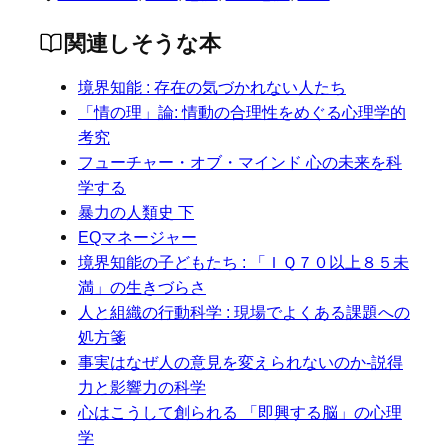
関連しそうな本
境界知能 : 存在の気づかれない人たち
「情の理」論: 情動の合理性をめぐる心理学的
考究
フューチャー・オブ・マインド 心の未来を科
学する
暴力の人類史 下
EQマネージャー
境界知能の子どもたち : 「ＩＱ７０以上８５未
満」の生きづらさ
人と組織の行動科学 : 現場でよくある課題への
処方箋
事実はなぜ人の意見を変えられないのか-説得
力と影響力の科学
心はこうして創られる 「即興する脳」の心理
学