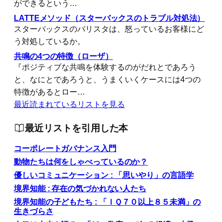
ができるという…
LATTEメソッド（スターバックスのトラブル対処法）
スターバックスのバリスタは、怒っているお客様にど
う対処しているか。
共鳴の4つの特徴（ローザ）
『ポジティブな共鳴を体験するのがだれとであろう
と、なにとであろうと、うまくいくケースには4つの
特徴があるとロー…
最近読まれているリストを見る
最近リストを引用した本
コーポレートガバナンス入門
動物たちは何をしゃべっているのか？
優しいコミュニケーション : 「思いやり」の言語学
境界知能 : 存在の気づかれない人たち
境界知能の子どもたち : 「ＩＱ７０以上８５未満」の
生きづらさ