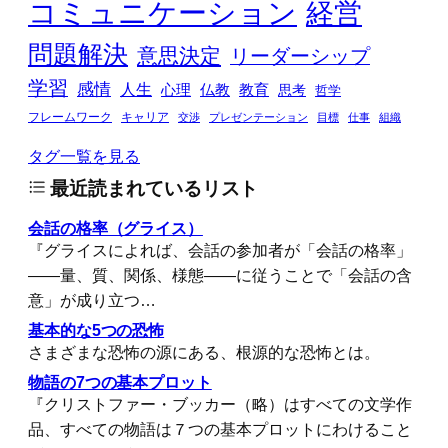
コミュニケーション
経営
問題解決
意思決定
リーダーシップ
学習
感情
人生
心理
仏教
教育
思考
哲学
フレームワーク
キャリア
交渉
プレゼンテーション
目標
仕事
組織
タグ一覧を見る
最近読まれているリスト
会話の格率（グライス）
『グライスによれば、会話の参加者が「会話の格率」
――量、質、関係、様態――に従うことで「会話の含
意」が成り立つ…
基本的な5つの恐怖
さまざまな恐怖の源にある、根源的な恐怖とは。
物語の7つの基本プロット
『クリストファー・ブッカー（略）はすべての文学作
品、すべての物語は７つの基本プロットにわけること