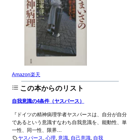
Amazon
楽天
この本からのリスト
自我意識の4条件（ヤスパース）
『ドイツの精神病理学者ヤスパースは、自分が自分
であるという意識すなわち自我意識を、能動性、単
一性、同一性、限界…
ヤスパース
, 
心理
, 
意識
, 
自己意識
, 
自我