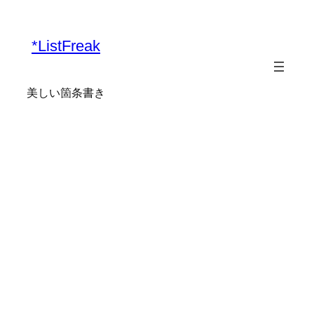
内
容
*ListFreak
を
ス
キ
美しい箇条書き
ッ
プ