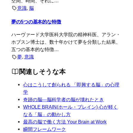
空間、時間、それに…
意識
, 
脳
夢の5つの基本的な特徴
ハーヴァード大学医科大学院の精神科医、アラン・
ホブスン博士は、数十年かけて夢を分類した結果、
五つの基本的な特徴…
夢
, 
意識
関連しそうな本
心はこうして創られる 「即興する脳」の心理
学
奇跡の脳―脳科学者の脳が壊れたとき
WHOLE BRAIN(ホール・ブレイン) 心が軽く
なる「脳」の動かし方
最高の脳で働く方法 Your Brain at Work
瞬間フレームワーク