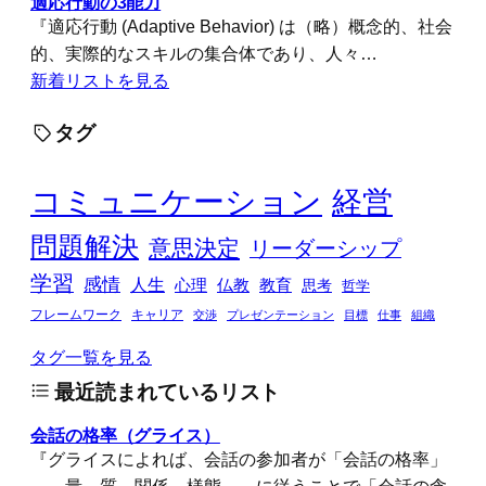
適応行動の3能力
『適応行動 (Adaptive Behavior) は（略）概念的、社会
的、実際的なスキルの集合体であり、人々…
新着リストを見る
タグ
コミュニケーション
経営
問題解決
意思決定
リーダーシップ
学習
感情
人生
心理
仏教
教育
思考
哲学
フレームワーク
キャリア
交渉
プレゼンテーション
目標
仕事
組織
タグ一覧を見る
最近読まれているリスト
会話の格率（グライス）
『グライスによれば、会話の参加者が「会話の格率」