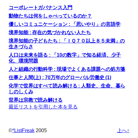
コーポレートガバナンス入門
動物たちは何をしゃべっているのか？
優しいコミュニケーション : 「思いやり」の言語学
境界知能 : 存在の気づかれない人たち
境界知能の子どもたち : 「ＩＱ７０以上８５未満」の
生きづらさ
人口は未来を語る : 「10の数字」で知る経済、少子
化、環境問題
人と組織の行動科学 : 現場でよくある課題への処方箋
仕事と人間(上) : 70万年のグローバル労働史 (1)
化学で世界はすべて読み解ける : 人類史、生命、暮ら
しのしくみ
世界は宗教で読み解ける
最近リストを引用した本を見る
©️
*ListFreak
2005
上へ↑