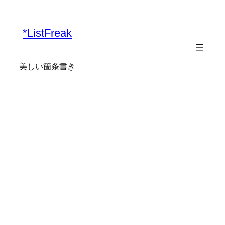
内
容
*ListFreak
を
ス
キ
美しい箇条書き
ッ
プ