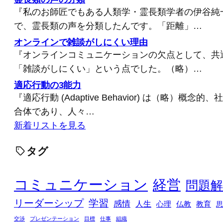
『私のお師匠でもある人類学・霊長類学者の伊谷純
で、霊長類の声を分類したんです。「距離」…
オンラインで雑談がしにくい理由
『オンラインコミュニケーションの欠点として、共
「雑談がしにくい」という点でした。（略）…
適応行動の3能力
『適応行動 (Adaptive Behavior) は（略）概
合体であり、人々…
新着リストを見る
タグ
コミュニケーション
経営
問題解
リーダーシップ
学習
感情
人生
心理
仏教
教育
思
交渉
プレゼンテーション
目標
仕事
組織