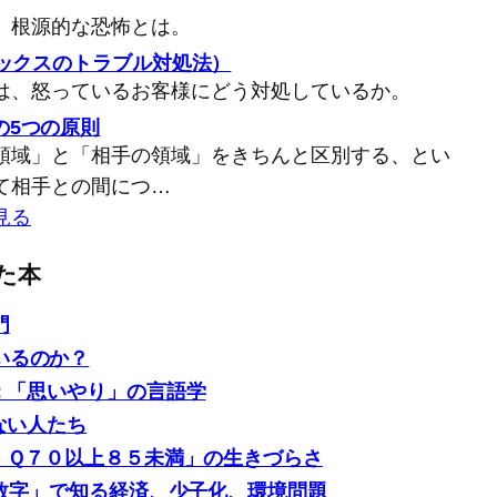
、根源的な恐怖とは。
バックスのトラブル対処法）
は、怒っているお客様にどう対処しているか。
の5つの原則
領域」と「相手の領域」をきちんと区別する、とい
て相手との間につ…
見る
た本
門
いるのか？
: 「思いやり」の言語学
ない人たち
「ＩＱ７０以上８５未満」の生きづらさ
0の数字」で知る経済、少子化、環境問題