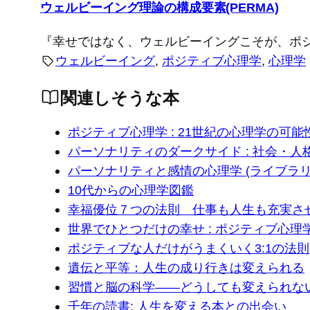
ウェルビーイング理論の構成要素(PERMA)
『幸せではなく、ウェルビーイングこそが、ポ
ウェルビーイング
, 
ポジティブ心理学
, 
心理学
関連しそうな本
ポジティブ心理学 : 21世紀の心理学の可能
パーソナリティのダークサイド : 社会・
パーソナリティと感情の心理学 (ライブラ
10代からの心理学図鑑
幸福優位７つの法則 仕事も人生も充実さ
世界でひとつだけの幸せ : ポジティブ心
ポジティブな人だけがうまくいく3:1の法則
遺伝と平等：人生の成り行きは変えられる
習慣と脳の科学――どうしても変えられな
千年の読書: 人生を変える本との出会い