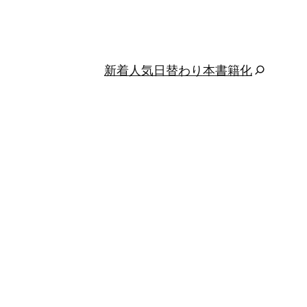
新着
人気
日替わり
本
書籍化