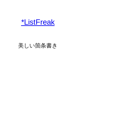
内
容
*ListFreak
を
ス
キ
美しい箇条書き
ッ
プ