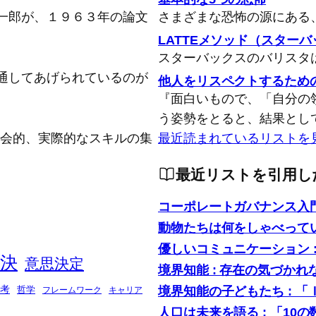
一郎が、１９６３年の論文
さまざまな恐怖の源にある
LATTEメソッド（スター
スターバックスのバリスタ
通してあげられているのが
他人をリスペクトするため
『面白いもので、「自分の
う姿勢をとると、結果とし
念的、社会的、実際的なスキルの集
最近読まれているリストを
最近リストを引用し
コーポレートガバナンス入
動物たちは何をしゃべって
優しいコミュニケーション 
決
意思決定
境界知能 : 存在の気づかれ
境界知能の子どもたち : 
考
哲学
フレームワーク
キャリア
人口は未来を語る : 「1