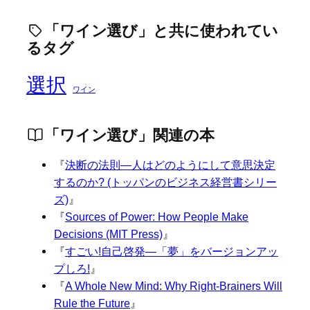
「ワイン選び」と共に使われてい
るタグ
選択
ワイン
「ワイン選び」関連の本
『
決断の法則―人はどのようにして意思決定
するのか? (トッパンのビジネス経営書シリー
ズ)
』
『
Sources of Power: How People Make
Decisions (MIT Press)
』
『
すごい!自己啓発—「夢」をバージョンアッ
プしろ!
』
『
A Whole New Mind: Why Right-Brainers Will
Rule the Future
』