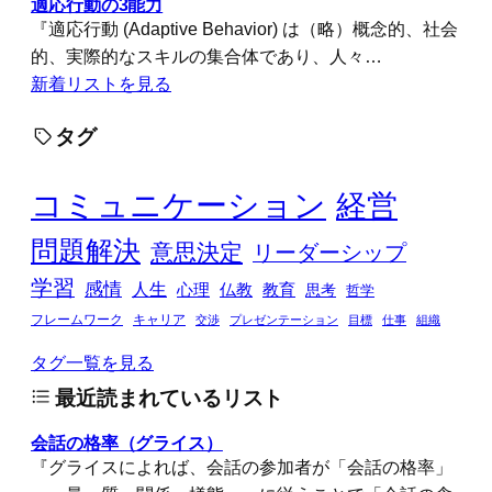
適応行動の3能力
『適応行動 (Adaptive Behavior) は（略）概念的、社会
的、実際的なスキルの集合体であり、人々…
新着リストを見る
タグ
コミュニケーション
経営
問題解決
意思決定
リーダーシップ
学習
感情
人生
心理
仏教
教育
思考
哲学
フレームワーク
キャリア
交渉
プレゼンテーション
目標
仕事
組織
タグ一覧を見る
最近読まれているリスト
会話の格率（グライス）
『グライスによれば、会話の参加者が「会話の格率」