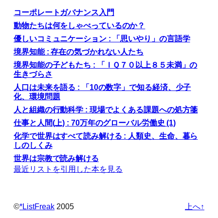
コーポレートガバナンス入門
動物たちは何をしゃべっているのか？
優しいコミュニケーション : 「思いやり」の言語学
境界知能 : 存在の気づかれない人たち
境界知能の子どもたち : 「ＩＱ７０以上８５未満」の
生きづらさ
人口は未来を語る : 「10の数字」で知る経済、少子
化、環境問題
人と組織の行動科学 : 現場でよくある課題への処方箋
仕事と人間(上) : 70万年のグローバル労働史 (1)
化学で世界はすべて読み解ける : 人類史、生命、暮ら
しのしくみ
世界は宗教で読み解ける
最近リストを引用した本を見る
©️
*ListFreak
2005
上へ↑