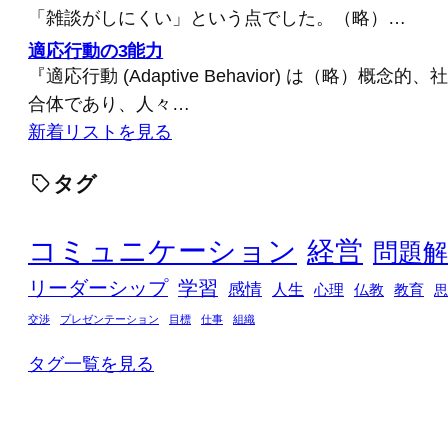
「雑談がしにくい」という点でした。（略）…
適応行動の3能力
『適応行動 (Adaptive Behavior) は（略）概
合体であり、人々…
新着リストを見る
タグ
コミュニケーション
経営
問題解
リーダーシップ
学習
感情
人生
心理
仏教
教育
思
交渉
プレゼンテーション
目標
仕事
組織
タグ一覧を見る