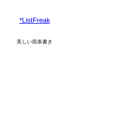
*ListFreak
美しい箇条書き