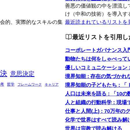
善悪の価値観の中を漂流し
け（中和の技術）を導入す
念的、社会的、実際的なスキルの集
最近読まれているリストを
最近リストを引用し
コーポレートガバナンス入
動物たちは何をしゃべって
優しいコミュニケーション 
決
意思決定
境界知能 : 存在の気づかれ
境界知能の子どもたち : 
考
哲学
フレームワーク
キャリア
人口は未来を語る : 「1
人と組織の行動科学 : 現
仕事と人間(上) : 70万年の
化学で世界はすべて読み解け
世界は宗教で読み解ける