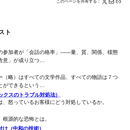
X
メール
このページの情報をクリップボードにコピーする
このページを共有する：
スト
の参加者が「会話の格率」――量、質、関係、様態
含意」が成り立つ…
ー（略）はすべての文学作品、すべての物語は７つ
とができるという…
バックスのトラブル対処法）
は、怒っているお客様にどう対処しているか。
、根源的な恐怖とは。
付け（中和の技術）