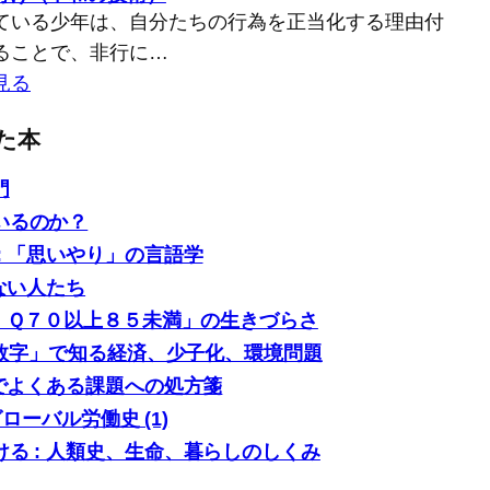
ている少年は、自分たちの行為を正当化する理由付
ることで、非行に…
見る
た本
門
いるのか？
: 「思いやり」の言語学
ない人たち
「ＩＱ７０以上８５未満」の生きづらさ
0の数字」で知る経済、少子化、環境問題
場でよくある課題への処方箋
グローバル労働史 (1)
る : 人類史、生命、暮らしのしくみ