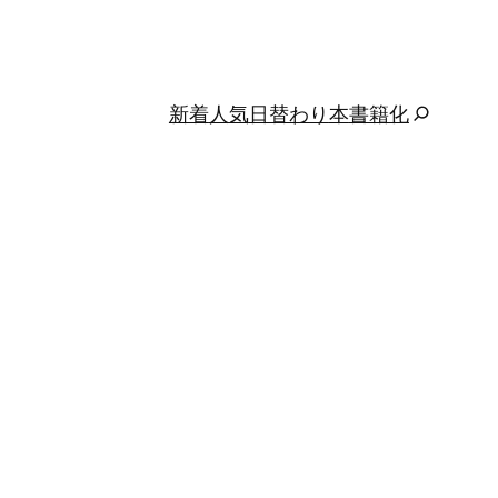
新着
人気
日替わり
本
書籍化