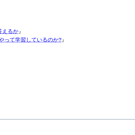
答えるか
』
うやって学習しているのか?
』