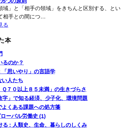
の5つの原則
領域」と「相手の領域」をきちんと区別する、とい
て相手との間につ…
見る
た本
門
いるのか？
: 「思いやり」の言語学
ない人たち
「ＩＱ７０以上８５未満」の生きづらさ
0の数字」で知る経済、少子化、環境問題
場でよくある課題への処方箋
グローバル労働史 (1)
る : 人類史、生命、暮らしのしくみ