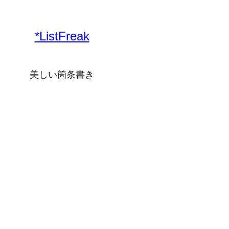
*ListFreak
美しい箇条書き