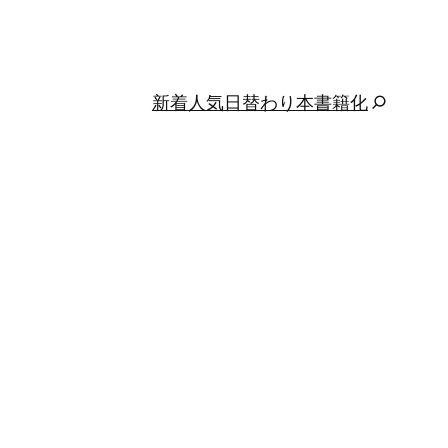
新着
人気
日替わり
本
書籍化