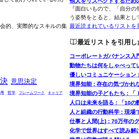
他人をリスペクトするため
『面白いもので、「自分の
う姿勢をとると、結果とし
念的、社会的、実際的なスキルの集
最近読まれているリストを
最近リストを引用し
コーポレートガバナンス入
動物たちは何をしゃべって
優しいコミュニケーション 
決
意思決定
境界知能 : 存在の気づかれ
境界知能の子どもたち : 
考
哲学
フレームワーク
キャリア
人口は未来を語る : 「1
人と組織の行動科学 : 現
仕事と人間(上) : 70万年の
化学で世界はすべて読み解け