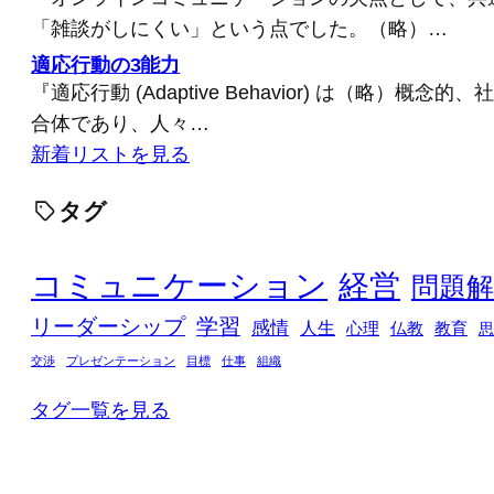
「雑談がしにくい」という点でした。（略）…
適応行動の3能力
『適応行動 (Adaptive Behavior) は（略）概
合体であり、人々…
新着リストを見る
タグ
コミュニケーション
経営
問題解
リーダーシップ
学習
感情
人生
心理
仏教
教育
思
交渉
プレゼンテーション
目標
仕事
組織
タグ一覧を見る