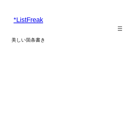
内
容
*ListFreak
を
ス
キ
美しい箇条書き
ッ
プ