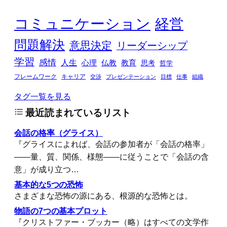
コミュニケーション
経営
問題解決
意思決定
リーダーシップ
学習
感情
人生
心理
仏教
教育
思考
哲学
フレームワーク
キャリア
交渉
プレゼンテーション
目標
仕事
組織
タグ一覧を見る
最近読まれているリスト
会話の格率（グライス）
『グライスによれば、会話の参加者が「会話の格率」
――量、質、関係、様態――に従うことで「会話の含
意」が成り立つ…
基本的な5つの恐怖
さまざまな恐怖の源にある、根源的な恐怖とは。
物語の7つの基本プロット
『クリストファー・ブッカー（略）はすべての文学作