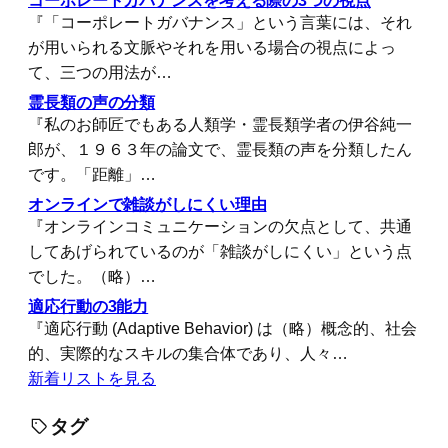
『「コーポレートガバナンス」という言葉には、それ
が用いられる文脈やそれを用いる場合の視点によっ
て、三つの用法が…
霊長類の声の分類
『私のお師匠でもある人類学・霊長類学者の伊谷純一
郎が、１９６３年の論文で、霊長類の声を分類したん
です。「距離」…
オンラインで雑談がしにくい理由
『オンラインコミュニケーションの欠点として、共通
してあげられているのが「雑談がしにくい」という点
でした。（略）…
適応行動の3能力
『適応行動 (Adaptive Behavior) は（略）概念的、社会
的、実際的なスキルの集合体であり、人々…
新着リストを見る
タグ