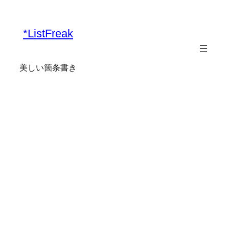
内
容
*ListFreak
を
ス
キ
美しい箇条書き
ッ
プ