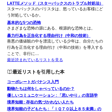
LATTEメソッド（スターバックスのトラブル対処法）
スターバックスのバリスタは、怒っているお客様にど
う対処しているか。
基本的な5つの恐怖
さまざまな恐怖の源にある、根源的な恐怖とは。
暴力行為を正当化する理由付け（中和の技術）
善悪の価値観の中を漂流している少年は、自分たちの
行為を正当化する理由付け（中和の技術）を導入する
ことで、非行に…
最近読まれているリストを見る
最近リストを引用した本
コーポレートガバナンス入門
動物たちは何をしゃべっているのか？
優しいコミュニケーション : 「思いやり」の言語学
境界知能 : 存在の気づかれない人たち
境界知能の子どもたち : 「ＩＱ７０以上８５未満」の