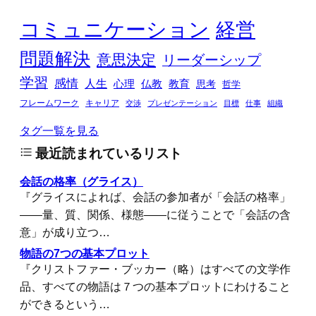
コミュニケーション
経営
問題解決
意思決定
リーダーシップ
学習
感情
人生
心理
仏教
教育
思考
哲学
フレームワーク
キャリア
交渉
プレゼンテーション
目標
仕事
組織
タグ一覧を見る
最近読まれているリスト
会話の格率（グライス）
『グライスによれば、会話の参加者が「会話の格率」
――量、質、関係、様態――に従うことで「会話の含
意」が成り立つ…
物語の7つの基本プロット
『クリストファー・ブッカー（略）はすべての文学作
品、すべての物語は７つの基本プロットにわけること
ができるという…