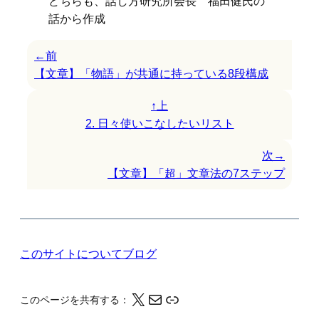
どちらも、話し方研究所会長 福田健氏の
話から作成
←前
【文章】「物語」が共通に持っている8段構成
↑上
2. 日々使いこなしたいリスト
次→
【文章】「超」文章法の7ステップ
このサイトについて
ブログ
X
メール
このページの情報をクリップボードにコピーする
このページを共有する：