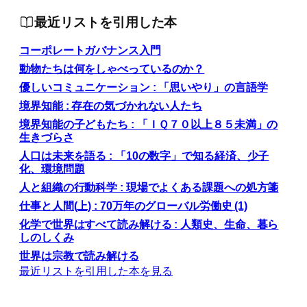
最近リストを引用した本
コーポレートガバナンス入門
動物たちは何をしゃべっているのか？
優しいコミュニケーション : 「思いやり」の言語学
境界知能 : 存在の気づかれない人たち
境界知能の子どもたち : 「ＩＱ７０以上８５未満」の
生きづらさ
人口は未来を語る : 「10の数字」で知る経済、少子
化、環境問題
人と組織の行動科学 : 現場でよくある課題への処方箋
仕事と人間(上) : 70万年のグローバル労働史 (1)
化学で世界はすべて読み解ける : 人類史、生命、暮ら
しのしくみ
世界は宗教で読み解ける
最近リストを引用した本を見る