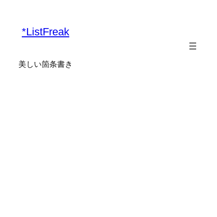
内
容
*ListFreak
を
ス
キ
美しい箇条書き
ッ
プ