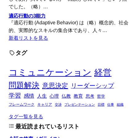
でした。（略）…
適応行動の3能力
『適応行動 (Adaptive Behavior) は（略）概念的、社会
的、実際的なスキルの集合体であり、人々…
新着リストを見る
タグ
コミュニケーション
経営
問題解決
意思決定
リーダーシップ
学習
感情
人生
心理
仏教
教育
思考
哲学
フレームワーク
キャリア
交渉
プレゼンテーション
目標
仕事
組織
タグ一覧を見る
最近読まれているリスト