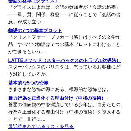
会話の格率（グライス）
『グライスによれば、会話の参加者が「会話の格率」
――量、質、関係、様態――に従うことで「会話の含
意」が成り立つ…
物語の7つの基本プロット
『クリストファー・ブッカー（略）はすべての文学作
品、すべての物語は７つの基本プロットにわけること
ができるという…
LATTEメソッド（スターバックスのトラブル対処法）
スターバックスのバリスタは、怒っているお客様にど
う対処しているか。
基本的な5つの恐怖
さまざまな恐怖の源にある、根源的な恐怖とは。
暴力行為を正当化する理由付け（中和の技術）
善悪の価値観の中を漂流している少年は、自分たちの
行為を正当化する理由付け（中和の技術）を導入する
ことで、非行に…
最近読まれているリストを見る