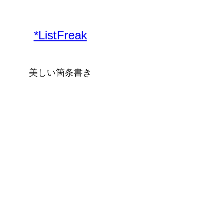
内
容
*ListFreak
を
ス
キ
美しい箇条書き
ッ
プ