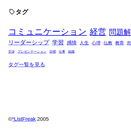
タグ
コミュニケーション
経営
問題解
リーダーシップ
学習
感情
人生
心理
仏教
教育
思
交渉
プレゼンテーション
目標
仕事
組織
タグ一覧を見る
©️
*ListFreak
2005