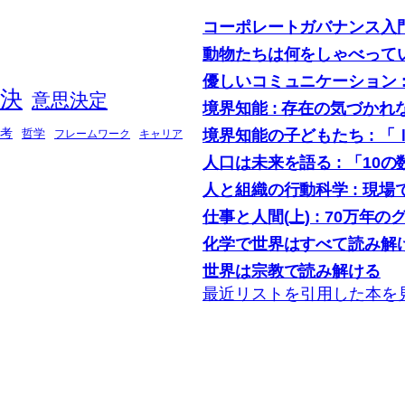
コーポレートガバナンス入
動物たちは何をしゃべって
優しいコミュニケーション 
決
意思決定
境界知能 : 存在の気づかれ
境界知能の子どもたち : 
考
哲学
フレームワーク
キャリア
人口は未来を語る : 「1
人と組織の行動科学 : 現
仕事と人間(上) : 70万年の
化学で世界はすべて読み解け
世界は宗教で読み解ける
最近リストを引用した本を