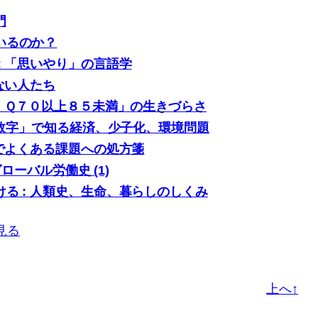
門
いるのか？
: 「思いやり」の言語学
ない人たち
「ＩＱ７０以上８５未満」の生きづらさ
0の数字」で知る経済、少子化、環境問題
場でよくある課題への処方箋
グローバル労働史 (1)
る : 人類史、生命、暮らしのしくみ
見る
上へ↑