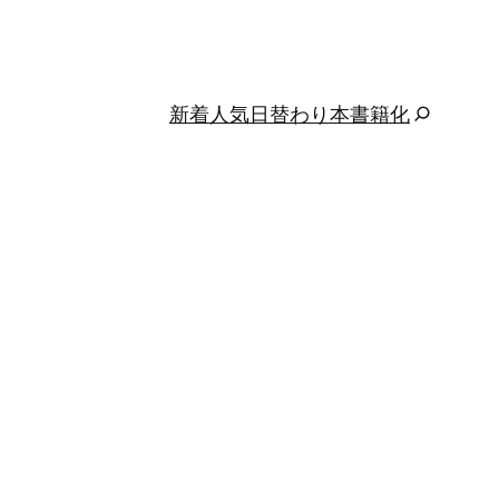
新着
人気
日替わり
本
書籍化