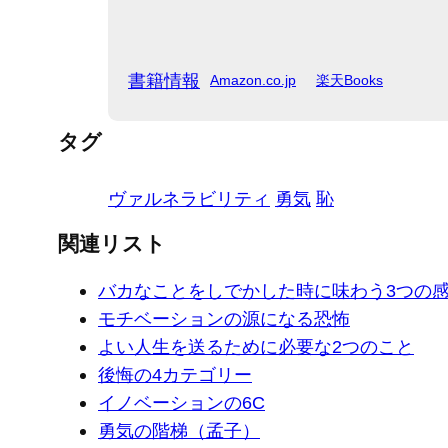
書籍情報
Amazon.co.jp
楽天Books
タグ
ヴァルネラビリティ
勇気
恥
関連リスト
バカなことをしでかした時に味わう3つの
モチベーションの源になる恐怖
よい人生を送るために必要な2つのこと
後悔の4カテゴリー
イノベーションの6C
勇気の階梯（孟子）