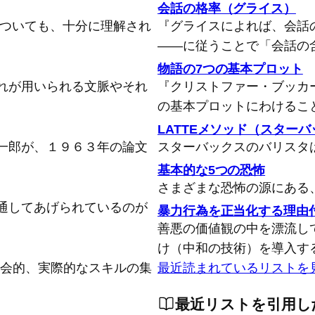
会話の格率（グライス）
についても、十分に理解され
『グライスによれば、会話
――に従うことで「会話の
物語の7つの基本プロット
れが用いられる文脈やそれ
『クリストファー・ブッカ
の基本プロットにわけるこ
LATTEメソッド（スター
一郎が、１９６３年の論文
スターバックスのバリスタ
基本的な5つの恐怖
さまざまな恐怖の源にある
通してあげられているのが
暴力行為を正当化する理由
善悪の価値観の中を漂流し
け（中和の技術）を導入す
念的、社会的、実際的なスキルの集
最近読まれているリストを
最近リストを引用し