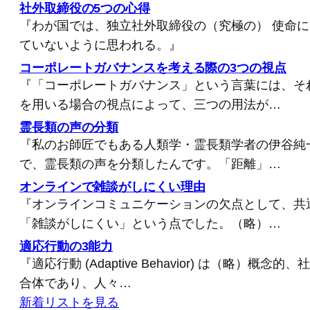
社外取締役の5つの心得
『わが国では、独立社外取締役の（究極の） 使命
ていないように思われる。』
コーポレートガバナンスを考える際の3つの視点
『「コーポレートガバナンス」という言葉には、そ
を用いる場合の視点によって、三つの用法が…
霊長類の声の分類
『私のお師匠でもある人類学・霊長類学者の伊谷純
で、霊長類の声を分類したんです。「距離」…
オンラインで雑談がしにくい理由
『オンラインコミュニケーションの欠点として、共
「雑談がしにくい」という点でした。（略）…
適応行動の3能力
『適応行動 (Adaptive Behavior) は（略）概
合体であり、人々…
新着リストを見る