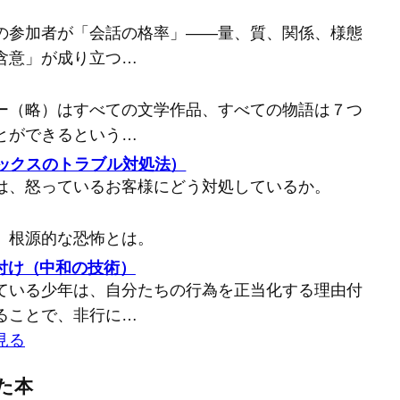
の参加者が「会話の格率」――量、質、関係、様態
含意」が成り立つ…
ー（略）はすべての文学作品、すべての物語は７つ
とができるという…
バックスのトラブル対処法）
は、怒っているお客様にどう対処しているか。
、根源的な恐怖とは。
付け（中和の技術）
ている少年は、自分たちの行為を正当化する理由付
ることで、非行に…
見る
た本