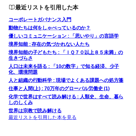
最近リストを引用した本
コーポレートガバナンス入門
動物たちは何をしゃべっているのか？
優しいコミュニケーション : 「思いやり」の言語学
境界知能 : 存在の気づかれない人たち
境界知能の子どもたち : 「ＩＱ７０以上８５未満」の
生きづらさ
人口は未来を語る : 「10の数字」で知る経済、少子
化、環境問題
人と組織の行動科学 : 現場でよくある課題への処方箋
仕事と人間(上) : 70万年のグローバル労働史 (1)
化学で世界はすべて読み解ける : 人類史、生命、暮ら
しのしくみ
世界は宗教で読み解ける
最近リストを引用した本を見る