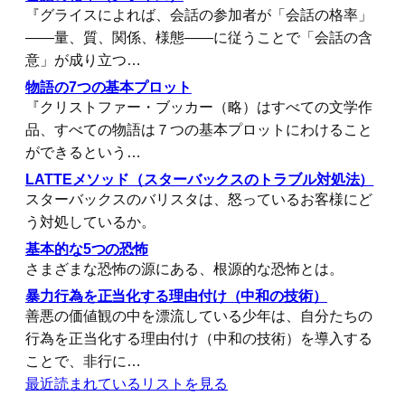
『グライスによれば、会話の参加者が「会話の格率」
――量、質、関係、様態――に従うことで「会話の含
意」が成り立つ…
物語の7つの基本プロット
『クリストファー・ブッカー（略）はすべての文学作
品、すべての物語は７つの基本プロットにわけること
ができるという…
LATTEメソッド（スターバックスのトラブル対処法）
スターバックスのバリスタは、怒っているお客様にど
う対処しているか。
基本的な5つの恐怖
さまざまな恐怖の源にある、根源的な恐怖とは。
暴力行為を正当化する理由付け（中和の技術）
善悪の価値観の中を漂流している少年は、自分たちの
行為を正当化する理由付け（中和の技術）を導入する
ことで、非行に…
最近読まれているリストを見る