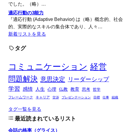
でした。（略）…
適応行動の3能力
『適応行動 (Adaptive Behavior) は（略）概念的、社会
的、実際的なスキルの集合体であり、人々…
新着リストを見る
タグ
コミュニケーション
経営
問題解決
意思決定
リーダーシップ
学習
感情
人生
心理
仏教
教育
思考
哲学
フレームワーク
キャリア
交渉
プレゼンテーション
目標
仕事
組織
タグ一覧を見る
最近読まれているリスト
会話の格率（グライス）