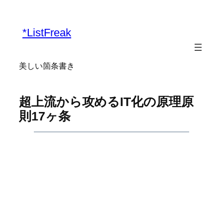
内
容
*ListFreak
を
ス
キ
美しい箇条書き
ッ
プ
超上流から攻めるIT化の原理原
則17ヶ条